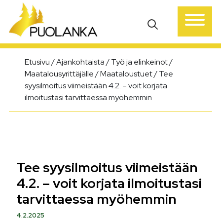
Päävalikko
Etusivu
/
Ajankohtaista
/
Työ ja elinkeinot
/
Maatalousyrittäjälle
/
Maataloustuet
/
Tee
syysilmoitus viimeistään 4.2. – voit korjata
ilmoitustasi tarvittaessa myöhemmin
Tee syysilmoitus viimeistään
4.2. – voit korjata ilmoitustasi
tarvittaessa myöhemmin
4.2.2025