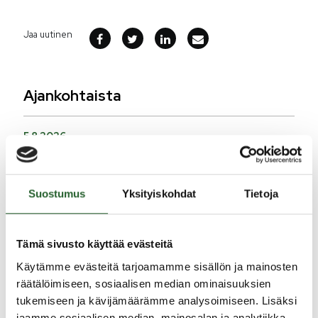
Jaa uutinen
Ajankohtaista
5.8.2026
Monitoimitalon kirjasto menee kiinni
perjantaina klo 12.00
Suostumus
Yksityiskohdat
Tietoja
3.8.2026
Henkilömuutoksia maaseutuhallinnossa
29.7.2026
Tämä sivusto käyttää evästeitä
Asfaltointityöt taajamassa myöhästyvät
Käytämme evästeitä tarjoamamme sisällön ja mainosten
räätälöimiseen, sosiaalisen median ominaisuuksien
tukemiseen ja kävijämäärämme analysoimiseen. Lisäksi
KATSO KAIKKI
jaamme sosiaalisen median, mainosalan ja analytiikka-