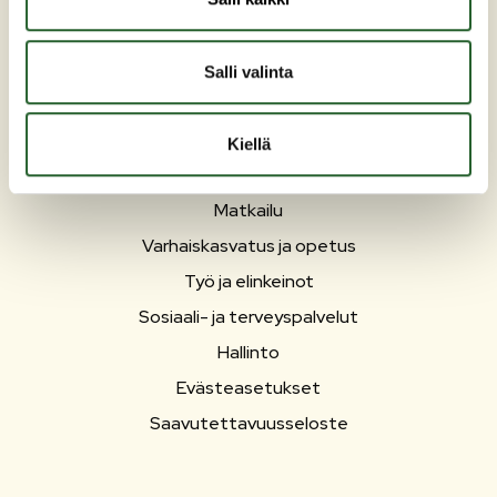
Salli valinta
PUOLANKA
Asuminen ja ympäristö
Kiellä
Liikunta ja vapaa-aika
Matkailu
Varhaiskasvatus ja opetus
Työ ja elinkeinot
Sosiaali- ja terveyspalvelut
Hallinto
Evästeasetukset
Saavutettavuusseloste