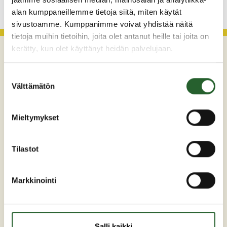
alan kumppaneillemme tietoja siitä, miten käytät
sivustoamme. Kumppanimme voivat yhdistää näitä
tietoja muihin tietoihin, joita olet antanut heille tai joita on
kerätty, kun olet käyttänyt heidän palvelujaan.
Suostumuksen
Välttämätön
valinta
Mieltymykset
Maaherrankatu 7
89200 Puolanka
Tilastot
Puh: +358 (0)8 6155 441
kunta(at)puolanka.fi
Markkinointi
etunimi.sukunimi@puolanka.fi
Salli kaikki