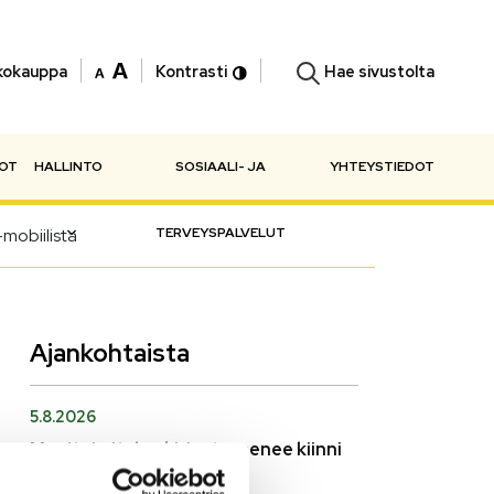
Hae sivustolta
kokauppa
Kontrasti
NOT
HALLINTO
SOSIAALI- JA
YHTEYSTIEDOT
mobiilista
TERVEYSPALVELUT
Ajankohtaista
5.8.2026
Monitoimitalon kirjasto menee kiinni
perjantaina klo 12.00