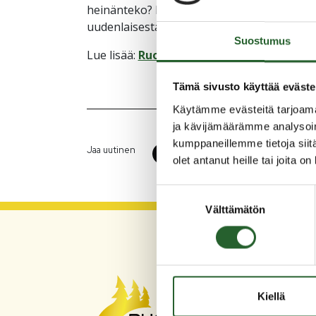
heinänteko? Päivitetty Vipu-mobiili täydent
uudenlaisesta joustavuudesta.
Suostumus
Lue lisää:
Ruokaviraston Viljelijäuutiskirj
Tämä sivusto käyttää eväste
Käytämme evästeitä tarjoama
ja kävijämäärämme analysoim
kumppaneillemme tietoja siitä
Jaa uutinen
olet antanut heille tai joita o
Suostumuksen
Välttämätön
valinta
PU
Kiellä