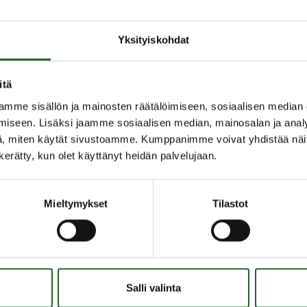
ää Vipu-palvelua. Lataa, ota käyttöön ja nauti
Yksityiskohdat
e 28.6.2023
itä
mme sisällön ja mainosten räätälöimiseen, sosiaalisen median
iseen. Lisäksi jaamme sosiaalisen median, mainosalan ja analy
, miten käytät sivustoamme. Kumppanimme voivat yhdistää näitä t
n kerätty, kun olet käyttänyt heidän palvelujaan.
Mieltymykset
Tilastot
OLANKA
OIKOPOLUT
Salli valinta