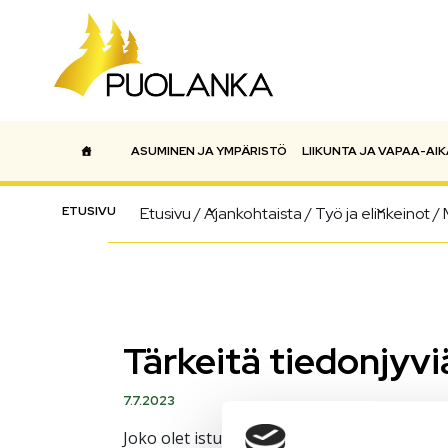
ASUMINEN JA YMPÄRISTÖ
LIIKUNTA JA VAPAA-AIK
Päävalikko
ETUSIVU
Etusivu
/
Ajankohtaista
/
Työ ja elinkeinot
/
Tärkeitä tiedonjyvi
7.7.2023
Joko olet istuttanut puhelimeesi Vipu-mobii