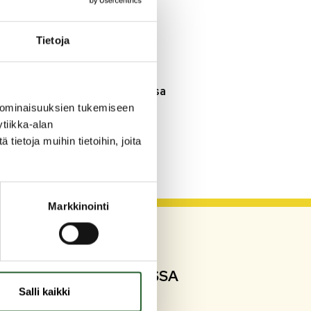
3.8.2026
Henkilömuutoksia
Tietoja
maaseutuhallinnossa
29.7.2026
Asfaltointityöt taajamassa
myöhästyvät
 ominaisuuksien tukemiseen
tiikka-alan
ietoja muihin tietoihin, joita
KATSO KAIKKI
Markkinointi
SEURAA SOMESSA
Salli kaikki