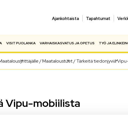
Ajankohtaista
Tapahtumat
Verk
A
VISIT PUOLANKA
VARHAISKASVATUS JA OPETUS
TYÖ JA ELINKEI
Maatalousyrittäjälle
/
Maataloustuet
/
Tärkeitä tiedonjyviä Vipu-
ä Vipu-mobiilista
lin, jolla yhteydenpito hallintoon on helpompaa kuin