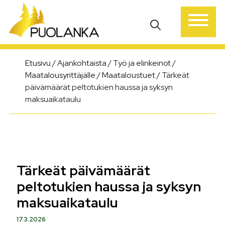
Päävalikko
Etusivu
/
Ajankohtaista
/
Työ ja elinkeinot
/
Maatalousyrittäjälle
/
Maataloustuet
/
Tärkeät
päivämäärät peltotukien haussa ja syksyn
maksuaikataulu
Tärkeät päivämäärät
peltotukien haussa ja syksyn
maksuaikataulu
17.3.2026