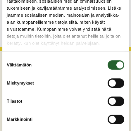
29.7.2026
räätälöimiseen, sosiaalisen median ominaisuuksien
tukemiseen ja kävijämäärämme analysoimiseen. Lisäksi
Asfaltointityöt taajamassa myöhästyvät
jaamme sosiaalisen median, mainosalan ja analytiikka-
alan kumppaneillemme tietoja siitä, miten käytät
KATSO KAIKKI
sivustoamme. Kumppanimme voivat yhdistää näitä
tietoja muihin tietoihin, joita olet antanut heille tai joita on
kerätty, kun olet käyttänyt heidän palvelujaan.
Suostumuksen
Välttämätön
valinta
Mieltymykset
Tilastot
Maaherrankatu 7
89200 Puolanka
Markkinointi
Puh: +358 (0)8 6155 441