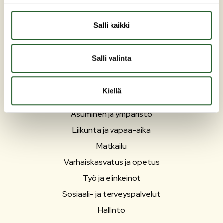
kunta(at)puolanka.fi
etunimi.sukunimi@puolanka.fi
Salli kaikki
Salli valinta
PUOLANKA
Kiellä
Asuminen ja ympäristö
Liikunta ja vapaa-aika
Matkailu
Varhaiskasvatus ja opetus
Työ ja elinkeinot
Sosiaali- ja terveyspalvelut
Hallinto