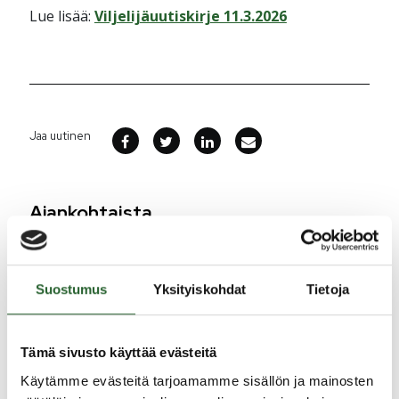
Lue lisää:
Viljelijäuutiskirje 11.3.2026
Jaa uutinen
Ajankohtaista
5.8.2026
Monitoimitalon kirjasto menee kiinni
Suostumus
Yksityiskohdat
Tietoja
perjantaina klo 12.00
3.8.2026
Tämä sivusto käyttää evästeitä
Henkilömuutoksia maaseutuhallinnossa
Käytämme evästeitä tarjoamamme sisällön ja mainosten