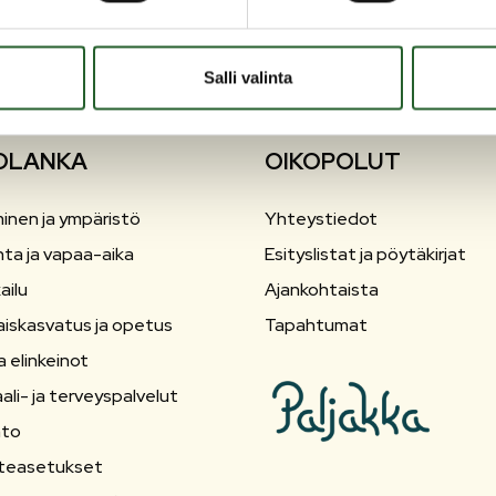
Salli valinta
OLANKA
OIKOPOLUT
inen ja ympäristö
Yhteystiedot
nta ja vapaa-aika
Esityslistat ja pöytäkirjat
ailu
Ajankohtaista
aiskasvatus ja opetus
Tapahtumat
a elinkeinot
ali- ja terveyspalvelut
nto
teasetukset