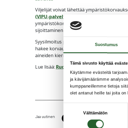
Viljelijät voivat lähettää ympäristökorvauk
(VIPU-palvelu)
torstaihin 27.10. asti. Ilmoi
ympäristökorvauksen toimenpiteitä peltojen 
sijoittaminen peltoon sekä ravinteiden ja o
Syysilmoitus peltojen talviaikaisesta kasvipei
Suostumus
hakee korvausta toimenpiteistä lietelannan 
aineiden kierrättäminen, myös niistä on teh
Tämä sivusto käyttää eväste
Lue lisää:
Ruokavirasto
Käytämme evästeitä tarjoama
ja kävijämäärämme analysoim
kumppaneillemme tietoja siitä
olet antanut heille tai joita o
Suostumuksen
Välttämätön
valinta
Jaa uutinen