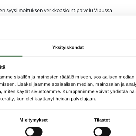
sen syysilmoituksen verkkoasiointipalvelu Vipussa
tus koskee lohkoja, joilla toteutetaan
talviaikainen kasvipeitteisyys, lietelannan
rgaanisten aineiden kierrättäminen.
tteisyydestä pitää tehdä vuosittain. Jos viljelijä
Yksityiskohdat
sijoittaminen peltoon tai ravinteiden ja orgaanisten
tävä syysilmoitus.
itä
mme sisällön ja mainosten räätälöimiseen, sosiaalisen median
iseen. Lisäksi jaamme sosiaalisen median, mainosalan ja analy
, miten käytät sivustoamme. Kumppanimme voivat yhdistää näitä t
n kerätty, kun olet käyttänyt heidän palvelujaan.
Mieltymykset
Tilastot