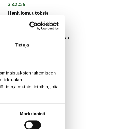
3.8.2026
Henkilömuutoksia
maaseutuhallinnossa
29.7.2026
Asfaltointityöt taajamassa
myöhästyvät
Tietoja
KATSO KAIKKI
 ominaisuuksien tukemiseen
tiikka-alan
ietoja muihin tietoihin, joita
Markkinointi