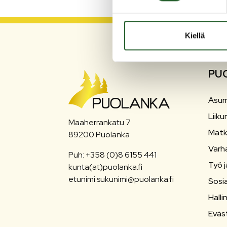
Kiellä
PU
Asum
Liiku
Maaherrankatu 7
Matk
89200 Puolanka
Varh
Puh: +358 (0)8 6155 441
Työ j
kunta(at)puolanka.fi
etunimi.sukunimi@puolanka.fi
Sosia
Halli
Eväs