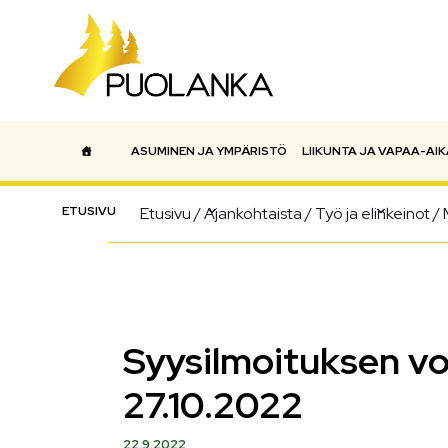
ASUMINEN JA YMPÄRISTÖ
LIIKUNTA JA VAPAA-AIK
Päävalikko
ETUSIVU
Etusivu
/
Ajankohtaista
/
Työ ja elinkeinot
/
Syysilmoituksen voi
27.10.2022
22.9.2022