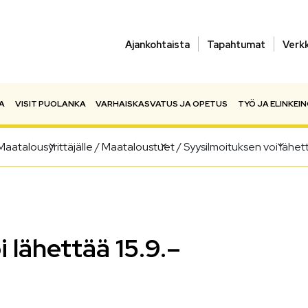
Ajankohtaista
Tapahtumat
Verk
A
VISIT PUOLANKA
VARHAISKASVATUS JA OPETUS
TYÖ JA ELINKEI
Maatalousyrittäjälle
/
Maataloustuet
/
Syysilmoituksen voi lähet
 lähettää 15.9.–