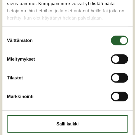
sivustoamme. Kumppanimme voivat yhdistää näitä
tietoja muihin tietoihin, joita olet antanut heille tai joita on
kerätty, kun olet käyttänyt heidän palvelujaan.
Suostumuksen
Välttämätön
valinta
Maaherrankatu 7
Mieltymykset
89200 Puolanka
Puh: +358 (0)8 6155 441
Tilastot
kunta(at)puolanka.fi
etunimi.sukunimi@puolanka.fi
Markkinointi
Salli kaikki