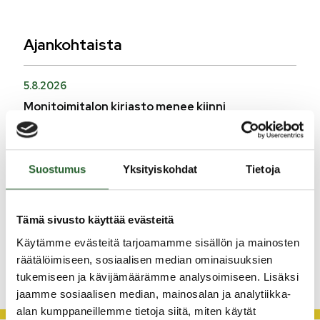
Ajankohtaista
5.8.2026
Monitoimitalon kirjasto menee kiinni
perjantaina klo 12.00
3.8.2026
Henkilömuutoksia maaseutuhallinnossa
Suostumus
Yksityiskohdat
Tietoja
29.7.2026
Asfaltointityöt taajamassa myöhästyvät
Tämä sivusto käyttää evästeitä
Käytämme evästeitä tarjoamamme sisällön ja mainosten
KATSO KAIKKI
räätälöimiseen, sosiaalisen median ominaisuuksien
tukemiseen ja kävijämäärämme analysoimiseen. Lisäksi
jaamme sosiaalisen median, mainosalan ja analytiikka-
alan kumppaneillemme tietoja siitä, miten käytät