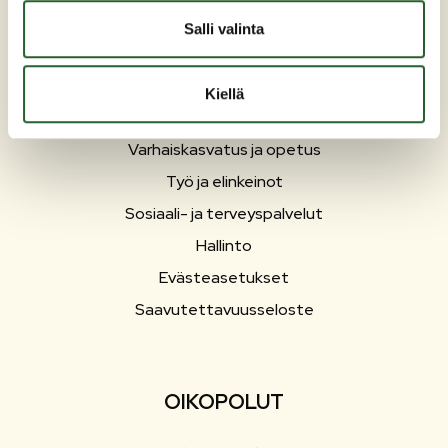
PUOLANKA
Salli valinta
Asuminen ja ympäristö
Liikunta ja vapaa-aika
Kiellä
Matkailu
Varhaiskasvatus ja opetus
Työ ja elinkeinot
Sosiaali- ja terveyspalvelut
Hallinto
Evästeasetukset
Saavutettavuusseloste
OIKOPOLUT