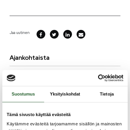
Jaa uutinen
Ajankohtaista
10.8.2026
Kesäkauden päättäjäiset 15.8.2026 klo 13-15
Lylykylässä
Suostumus
Yksityiskohdat
Tietoja
10.8.2026
Liikuntasalikäyttövuorot haettavissa kaudelle
2026-2027
Tämä sivusto käyttää evästeitä
5.8.2026
Käytämme evästeitä tarjoamamme sisällön ja mainosten