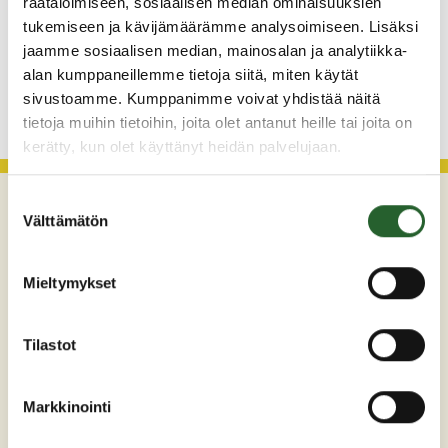
räätälöimiseen, sosiaalisen median ominaisuuksien
Monitoimitalon kirjasto menee kiinni
perjantaina klo 12.00
tukemiseen ja kävijämäärämme analysoimiseen. Lisäksi
jaamme sosiaalisen median, mainosalan ja analytiikka-
alan kumppaneillemme tietoja siitä, miten käytät
KATSO KAIKKI
sivustoamme. Kumppanimme voivat yhdistää näitä
tietoja muihin tietoihin, joita olet antanut heille tai joita on
kerätty, kun olet käyttänyt heidän palvelujaan.
Suostumuksen
Välttämätön
valinta
Mieltymykset
Tilastot
Maaherrankatu 7
89200 Puolanka
Markkinointi
Puh: +358 (0)8 6155 441