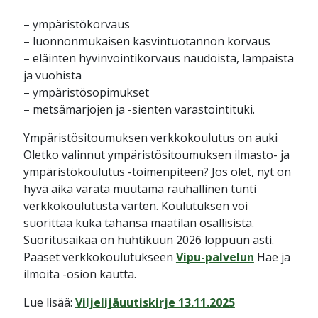
– ympäristökorvaus
– luonnonmukaisen kasvintuotannon korvaus
– eläinten hyvinvointikorvaus naudoista, lampaista
ja vuohista
– ympäristösopimukset
– metsämarjojen ja -sienten varastointituki.
Ympäristösitoumuksen verkkokoulutus on auki
Oletko valinnut ympäristösitoumuksen ilmasto- ja
ympäristökoulutus -toimenpiteen? Jos olet, nyt on
hyvä aika varata muutama rauhallinen tunti
verkkokoulutusta varten. Koulutuksen voi
suorittaa kuka tahansa maatilan osallisista.
Suoritusaikaa on huhtikuun 2026 loppuun asti.
Pääset verkkokoulutukseen
Vipu-palvelun
Hae ja
ilmoita -osion kautta.
Lue lisää:
Viljelijäuutiskirje 13.11.2025