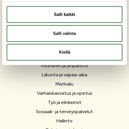
kunta(at)puolanka.fi
etunimi.sukunimi@puolanka.fi
Salli kaikki
Salli valinta
PUOLANKA
Kiellä
Asuminen ja ympäristö
Liikunta ja vapaa-aika
Matkailu
Varhaiskasvatus ja opetus
Työ ja elinkeinot
Sosiaali- ja terveyspalvelut
Hallinto