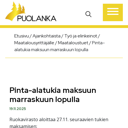
Päävalikko
Etusivu
/
Ajankohtaista
/
Työ ja elinkeinot
/
Maatalousyrittäjälle
/
Maataloustuet
/
Pinta-
alatukia maksuun marraskuun lopulla
Pinta-alatukia maksuun
marraskuun lopulla
19.11.2025
Ruokavirasto aloittaa 27.11. seuraavien tukien
maksamisen: