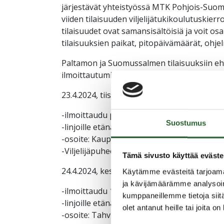
järjestävät yhteistyössä MTK Pohjois-Suo
viiden tilaisuuden viljelijätukikoulutuskierr
tilaisuudet ovat samansisältöisiä ja voit os
tilaisuuksien paikat, pitopäivämäärät, ohjelm
Paltamon ja Suomussalmen tilaisuuksiin eht
ilmoittautumiset 19.4. mennessä:
23.4.2024, tiistai Suomussalmi, Kunnanvira
-ilmoittaudu paikanpäälle 19.4 mennessä
T
Suostumus
-linjoille etänä pääset
TÄSTÄ!
-osoite: Kauppakatu 20, 89600 Suomussalm
-Viljelijäpuheenvuoro Osmo Heikkinen
Tämä sivusto käyttää eväste
24.4.2024, keskiviikko Paltamo, Kainuun O
Käytämme evästeitä tarjoama
ja kävijämäärämme analysoim
-ilmoittaudu 19.4 mennessä
TÄSTÄ!
kumppaneillemme tietoja siitä
-linjoille etänä pääset
TÄSTÄ!
olet antanut heille tai joita o
-osoite: Tahvintie 4, 88380 Mieslahti