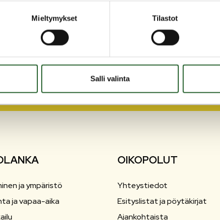
Mieltymykset
Tilastot
Salli valinta
OLANKA
OIKOPOLUT
inen ja ympäristö
Yhteystiedot
nta ja vapaa-aika
Esityslistat ja pöytäkirjat
ailu
Ajankohtaista