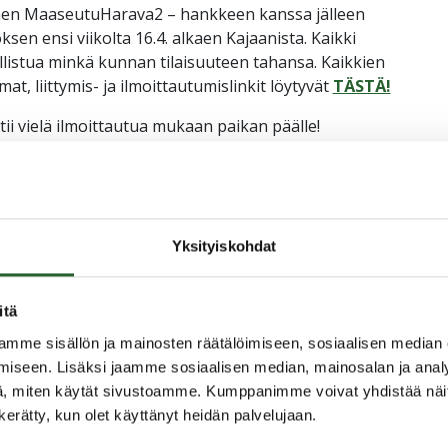
men MaaseutuHarava2 – hankkeen kanssa jälleen
oksen ensi viikolta 16.4. alkaen Kajaanista. Kaikki
allistua minkä kunnan tilaisuuteen tahansa. Kaikkien
at, liittymis- ja ilmoittautumislinkit löytyvät
TÄSTÄ!
ii vielä ilmoittautua mukaan paikan päälle!
ston valtuustosali
ÄSTÄ!
Yksityiskohdat
i
itä
pisto, Mieslahti
mme sisällön ja mainosten räätälöimiseen, sosiaalisen median
iseen. Lisäksi jaamme sosiaalisen median, mainosalan ja analy
, miten käytät sivustoamme. Kumppanimme voivat yhdistää näitä t
n kerätty, kun olet käyttänyt heidän palvelujaan.