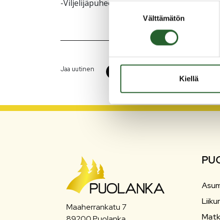
-Viljelijäpuheenvuoro Markku Ronkainen
Suostumuksen
Välttämätön
valinta
Jaa uutinen
Kiellä
PU
Asum
Liiku
Maaherrankatu 7
Matk
89200 Puolanka