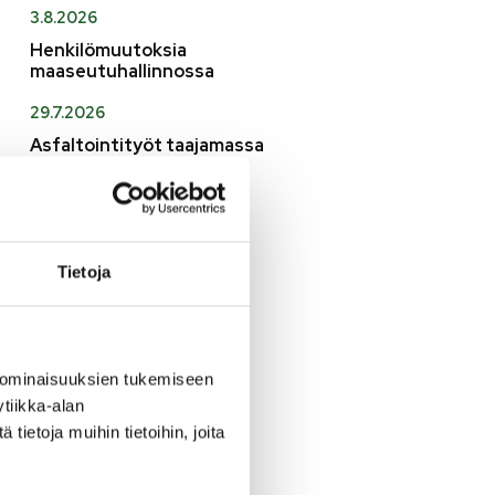
3.8.2026
Henkilömuutoksia
maaseutuhallinnossa
29.7.2026
Asfaltointityöt taajamassa
myöhästyvät
KATSO KAIKKI
Tietoja
 ominaisuuksien tukemiseen
tiikka-alan
ietoja muihin tietoihin, joita