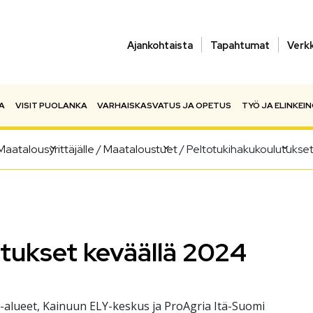
Ajankohtaista
Tapahtumat
Verk
A
VISIT PUOLANKA
VARHAISKASVATUS JA OPETUS
TYÖ JA ELINKEI
Maatalousyrittäjälle
/
Maataloustuet
/
Peltotukihakukoulutukset
tukset keväällä 2024
alueet, Kainuun ELY-keskus ja ProAgria Itä-Suomi