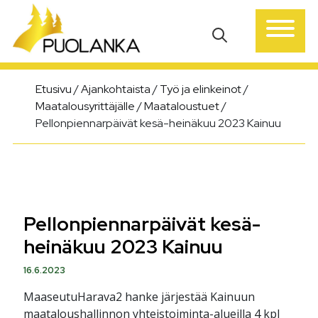
Päävalikko
Etusivu
/
Ajankohtaista
/
Työ ja elinkeinot
/
Maatalousyrittäjälle
/
Maataloustuet
/
Pellonpiennarpäivät kesä-heinäkuu 2023 Kainuu
Pellonpiennarpäivät kesä-
heinäkuu 2023 Kainuu
16.6.2023
MaaseutuHarava2 hanke järjestää Kainuun
maataloushallinnon yhteistoiminta-alueilla 4 kpl