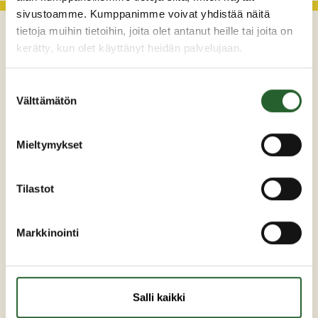
sivustoamme. Kumppanimme voivat yhdistää näitä
tietoja muihin tietoihin, joita olet antanut heille tai joita on
kerätty, kun olet käyttänyt heidän palvelujaan.
Suostumuksen
Välttämätön
valinta
Mieltymykset
Maaherrankatu 7
89200 Puolanka
Tilastot
Puh: +358 (0)8 6155 441
kunta(at)puolanka.fi
etunimi.sukunimi@puolanka.fi
Markkinointi
Salli kaikki