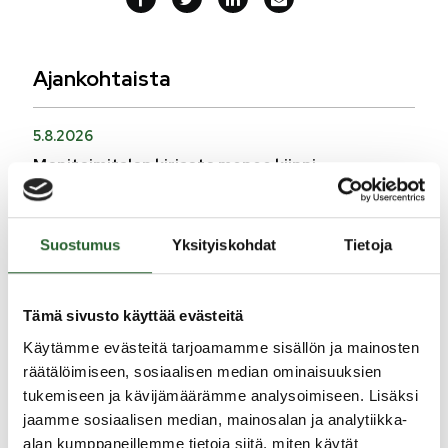
Ajankohtaista
5.8.2026
Monitoimitalon kirjasto menee kiinni
perjantaina klo 12.00
3.8.2026
Suostumus
Yksityiskohdat
Tietoja
Henkilömuutoksia maaseutuhallinnossa
29.7.2026
Tämä sivusto käyttää evästeitä
Asfaltointityöt taajamassa myöhästyvät
Käytämme evästeitä tarjoamamme sisällön ja mainosten
räätälöimiseen, sosiaalisen median ominaisuuksien
KATSO KAIKKI
tukemiseen ja kävijämäärämme analysoimiseen. Lisäksi
jaamme sosiaalisen median, mainosalan ja analytiikka-
alan kumppaneillemme tietoja siitä, miten käytät