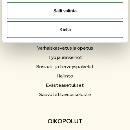
PUOLANKA
Salli valinta
Asuminen ja ympäristö
Liikunta ja vapaa-aika
Kiellä
Matkailu
Varhaiskasvatus ja opetus
Työ ja elinkeinot
Sosiaali- ja terveyspalvelut
Hallinto
Evästeasetukset
Saavutettavuusseloste
OIKOPOLUT