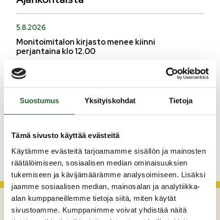
5.8.2026
Monitoimitalon kirjasto menee kiinni
perjantaina klo 12.00
3.8.2026
Henkilömuutoksia maaseutuhallinnossa
Suostumus
Yksityiskohdat
Tietoja
29.7.2026
Asfaltointityöt taajamassa myöhästyvät
Tämä sivusto käyttää evästeitä
KATSO KAIKKI
Käytämme evästeitä tarjoamamme sisällön ja mainosten
räätälöimiseen, sosiaalisen median ominaisuuksien
tukemiseen ja kävijämäärämme analysoimiseen. Lisäksi
jaamme sosiaalisen median, mainosalan ja analytiikka-
alan kumppaneillemme tietoja siitä, miten käytät
sivustoamme. Kumppanimme voivat yhdistää näitä