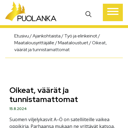
Päävalikko
Etusivu
/
Ajankohtaista
/
Työ ja elinkeinot
/
Maatalousyrittäjälle
/
Maataloustuet
/
Oikeat,
väärät ja tunnistamattomat
Oikeat, väärät ja
tunnistamattomat
15.8.2024
Suomen viljelykasvit A–Ö on satelliiteille vaikea
oppikirja. Parhaansa mukaan ne yrittävät katsoa,