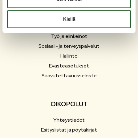
Liikunta ja vapaa-aika
Matkailu
Kiellä
Varhaiskasvatus ja opetus
Työ ja elinkeinot
Sosiaali- ja terveyspalvelut
Hallinto
Evästeasetukset
Saavutettavuusseloste
OIKOPOLUT
Yhteystiedot
Esityslistat ja pöytäkirjat