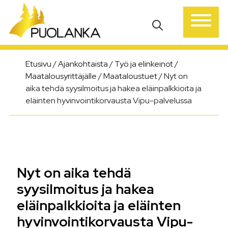
Päävalikko
Etusivu
/
Ajankohtaista
/
Työ ja elinkeinot
/
Maatalousyrittäjälle
/
Maataloustuet
/
Nyt on
aika tehdä syysilmoitus ja hakea eläinpalkkioita ja
eläinten hyvinvointikorvausta Vipu-palvelussa
Nyt on aika tehdä
syysilmoitus ja hakea
eläinpalkkioita ja eläinten
hyvinvointikorvausta Vipu-