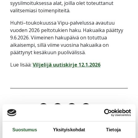
syysilmoituksessa alat, joilla olet toteuttanut
valitsemiasi toimenpiteitä.
Huhti–toukokuussa Vipu-palvelussa avautuu
vuoden 2026 peltotukien haku. Hakuaika päättyy
9.6.2026. Viimeinen hakupäivä on totuttua
aikaisempi, sillä viime vuosina hakuaika on
päättynyt kesäkuun puolivälissä.
Lue lisää:
Viljelijä uutiskirje 12.1.2026
Jaa uutinen
Suostumus
Yksityiskohdat
Tietoja
Ajankohtaista