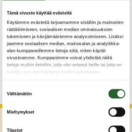
5.8.2026
Tämä sivusto käyttää evästeitä
Monitoimitalon kirjasto menee kiinni
Käytämme evästeitä tarjoamamme sisällön ja mainosten
perjantaina klo 12.00
räätälöimiseen, sosiaalisen median ominaisuuksien
tukemiseen ja kävijämäärämme analysoimiseen. Lisäksi
3.8.2026
jaamme sosiaalisen median, mainosalan ja analytiikka-
Henkilömuutoksia maaseutuhallinnossa
alan kumppaneillemme tietoja siitä, miten käytät
29.7.2026
sivustoamme. Kumppanimme voivat yhdistää näitä
tietoja muihin tietoihin, joita olet antanut heille tai joita on
Asfaltointityöt taajamassa myöhästyvät
kerätty, kun olet käyttänyt heidän palvelujaan.
KATSO KAIKKI
Suostumuksen
Välttämätön
valinta
Mieltymykset
Tilastot