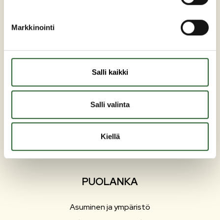
Markkinointi
Maaherrankatu 7
89200 Puolanka
Salli kaikki
Puh: +358 (0)8 6155 441
kunta(at)puolanka.fi
Salli valinta
etunimi.sukunimi@puolanka.fi
Kiellä
PUOLANKA
Asuminen ja ympäristö