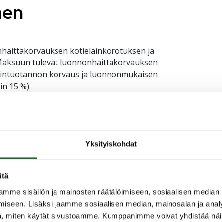
kaen
nhaittakorvauksen kotieläinkorotuksen ja
Maksuun tulevat luonnonhaittakorvauksen
läintuotannon korvaus ja luonnonmukaisen
n 15 %).
ta maksetaan yhteensä noin 61,3 miljoonaa euroa.
setaan yhteensä noin 23 miljoonaa euroa, josta
s on noin 15,1 miljoonaa euroa.
Yksityiskohdat
htien sitä mukaa, kun kunnat ja ELY-keskukset
itä
 kesäkuussa
mme sisällön ja mainosten räätälöimiseen, sosiaalisen median
saminen jatkuu kesäkuussa EU:n lammas- ja
iseen. Lisäksi jaamme sosiaalisen median, mainosalan ja analy
sat eläinten hyvinvointikorvauksesta, EU:n
, miten käytät sivustoamme. Kumppanimme voivat yhdistää näitä t