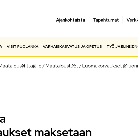
Ajankohtaista
Tapahtumat
Verk
A
VISIT PUOLANKA
VARHAISKASVATUS JA OPETUS
TYÖ JA ELINKEI
Maatalousyrittäjälle
/
Maataloustuet
/
Luomukorvaukset ja luon
a
aukset maksetaan