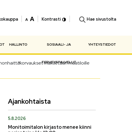
Hae sivustolta
kokauppa
Kontrasti
NOT
HALLINTO
SOSIAALI- JA
YHTEYSTIEDOT
nonhaittakorvaukset maksetaan maatiloille
TERVEYSPALVELUT
Ajankohtaista
5.8.2026
Monitoimitalon kirjasto menee kiinni