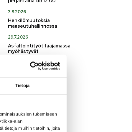
perjantaina klo 12.00
3.8.2026
Henkilömuutoksia
maaseutuhallinnossa
29.7.2026
Asfaltointityöt taajamassa
myöhästyvät
KATSO KAIKKI
Tietoja
 ominaisuuksien tukemiseen
tiikka-alan
ietoja muihin tietoihin, joita