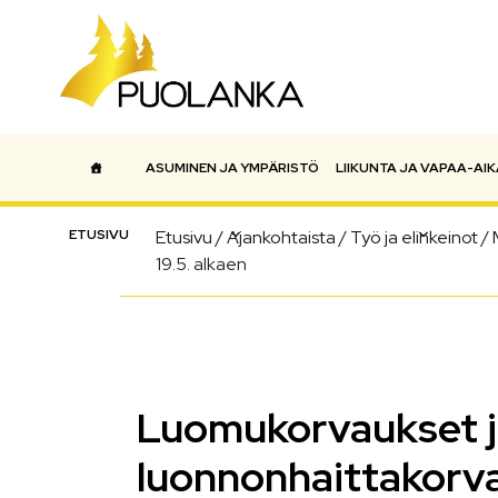
ASUMINEN JA YMPÄRISTÖ
LIIKUNTA JA VAPAA-AIK
Päävalikko
ETUSIVU
Etusivu
/
Ajankohtaista
/
Työ ja elinkeinot
/
19.5. alkaen
Luomukorvaukset j
luonnonhaittakorv