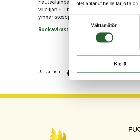
nautaeläinpalkkioista, ympäristökorvaukse
olet antanut heille tai joita o
viljelijän EU-tuesta, peltokasvipalkkiosta se
ympäristösopimuksista.
Suostumuksen
Välttämätön
valinta
Ruokaviraston tiedote 3.5.2023
Kiellä
Jaa uutinen
PU