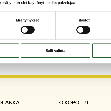
sta, perustuesta, viherryttämistuesta, nuoren
n kerätty, kun olet käyttänyt heidän palvelujaan.
kä kurki-, hanhi- ja joutsenpellot -
Mieltymykset
Tilastot
Salli valinta
OLANKA
OIKOPOLUT