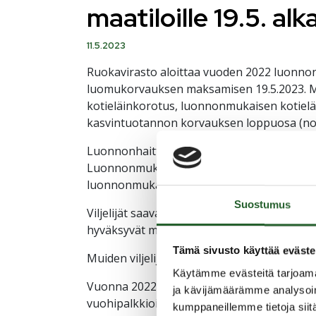
maatiloille 19.5. al
11.5.2023
Ruokavirasto aloittaa vuoden 2022 luonno
luomukorvauksen maksamisen 19.5.2023. 
kotieläinkorotus, luonnonmukaisen kotie
kasvintuotannon korvauksen loppuosa (noi
Luonnonhaittakorvauksen kotieläinkorotus
Luonnonmukaisen tuotannon korvausta mak
luonnonmukaisen kotieläinkorotuksen osuu
Suostumus
Viljelijät saavat maksuja tileilleen 19.5. lä
hyväksyvät maksuaineistoja.
Tämä sivusto käyttää eväste
Muiden viljelijätukien loppuosia maksuun
Käytämme evästeitä tarjoama
Vuonna 2022 haettujen viljelijätukien mak
ja kävijämäärämme analysoim
vuohipalkkioilla. Lisäksi maksetaan loppuo
kumppaneillemme tietoja siitä