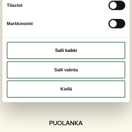
Tilastot
Markkinointi
Maaherrankatu 7
Salli kaikki
89200 Puolanka
Puh: +358 (0)8 6155 441
Salli valinta
kunta(at)puolanka.fi
etunimi.sukunimi@puolanka.fi
Kiellä
PUOLANKA