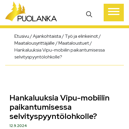
Päävalikko
Etusivu
/
Ajankohtaista
/
Työ ja elinkeinot
/
Maatalousyrittäjälle
/
Maataloustuet
/
Hankaluuksia Vipu-mobiilin paikantumisessa
selvityspyyntölohkolle?
Hankaluuksia Vipu-mobiilin
paikantumisessa
selvityspyyntölohkolle?
12.9.2024