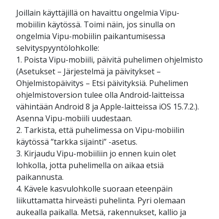
Joillain käyttäjillä on havaittu ongelmia Vipu-
mobiilin käytössä. Toimi näin, jos sinulla on
ongelmia Vipu-mobiilin paikantumisessa
selvityspyyntölohkolle:
1. Poista Vipu-mobiili, päivitä puhelimen ohjelmisto
(Asetukset – Järjestelmä ja päivitykset –
Ohjelmistopäivitys – Etsi päivityksiä. Puhelimen
ohjelmistoversion tulee olla Android-laitteissa
vähintään Android 8 ja Apple-laitteissa iOS 15.7.2.).
Asenna Vipu-mobiili uudestaan.
2. Tarkista, että puhelimessa on Vipu-mobiilin
käytössä ”tarkka sijainti” -asetus.
3. Kirjaudu Vipu-mobiiliin jo ennen kuin olet
lohkolla, jotta puhelimella on aikaa etsiä
paikannusta.
4. Kävele kasvulohkolle suoraan eteenpäin
liikuttamatta hirveästi puhelinta. Pyri olemaan
aukealla paikalla. Metsä, rakennukset, kallio ja