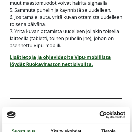
muut maastomuodot voivat häiritä signaalia.
5. Sammuta puhelin ja käynnistä se uudelleen.
6. Jos tämä ei auta, yritä kuvan ottamista uudelleen
toisena päivänä.
7. Yritä kuvan ottamista uudelleen jollakin toisella
laitteella (tabletti, toinen puhelin jne), johon on
asennettu Vipu-mobiili.
Lisätietoja ja ohjevideoita Vipu-mobiilista
löydät Ruokaviraston nettisivuilta.
Jaa uutinen
Suostumus
Yksityiskohdat
Tietoja