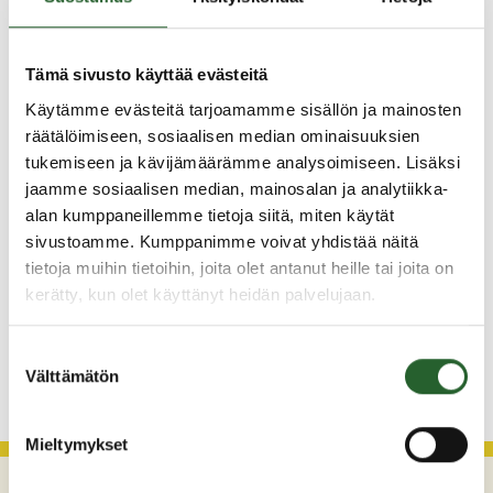
Ajankohtaista
Tämä sivusto käyttää evästeitä
5.8.2026
Käytämme evästeitä tarjoamamme sisällön ja mainosten
Monitoimitalon kirjasto menee kiinni
räätälöimiseen, sosiaalisen median ominaisuuksien
perjantaina klo 12.00
tukemiseen ja kävijämäärämme analysoimiseen. Lisäksi
jaamme sosiaalisen median, mainosalan ja analytiikka-
3.8.2026
alan kumppaneillemme tietoja siitä, miten käytät
Henkilömuutoksia maaseutuhallinnossa
sivustoamme. Kumppanimme voivat yhdistää näitä
29.7.2026
tietoja muihin tietoihin, joita olet antanut heille tai joita on
kerätty, kun olet käyttänyt heidän palvelujaan.
Asfaltointityöt taajamassa myöhästyvät
Suostumuksen
KATSO KAIKKI
Välttämätön
valinta
Mieltymykset