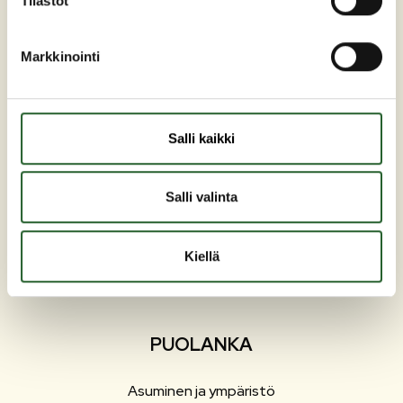
Tilastot
Markkinointi
Maaherrankatu 7
89200 Puolanka
Salli kaikki
Puh: +358 (0)8 6155 441
kunta(at)puolanka.fi
Salli valinta
etunimi.sukunimi@puolanka.fi
Kiellä
PUOLANKA
Asuminen ja ympäristö