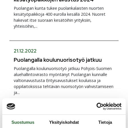
Puolangan kunta tukee puolankalaisten nuorten
kesätyöpaikkoja 400 eurolla kesällä 2024. Nuoret
hakevat itse suoraan kesätöihin yrityksiin,
yhteisöihin,...
21.12.2022
Puolangalla koulunuorisotyö jatkuu
Puolangalla koulunuorisotyö jatkuu Pohjois-Suomen
aluehallintovirasto myöntänyt Puolangan kunnalle
valtionavustusta Erityisavustukset kouluissa ja
oppilaitoksissa tehtävän nuorisotyön vahvistamiseen
ja...
19.12.2022
Suostumus
Yksityiskohdat
Tietoja
Joulunajan aukioloajat nuorisotalolla