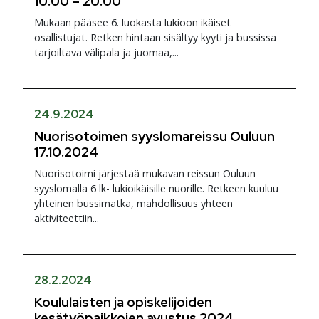
10.00 – 20.00
Mukaan pääsee 6. luokasta lukioon ikäiset
osallistujat. Retken hintaan sisältyy kyyti ja bussissa
tarjoiltava välipala ja juomaa,...
24.9.2024
Nuorisotoimen syyslomareissu Ouluun
17.10.2024
Nuorisotoimi järjestää mukavan reissun Ouluun
syyslomalla 6 lk- lukioikäisille nuorille. Retkeen kuuluu
yhteinen bussimatka, mahdollisuus yhteen
aktiviteettiin...
28.2.2024
Koululaisten ja opiskelijoiden
kesätyöpaikkojen avustus 2024