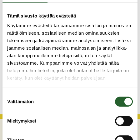
Hei! Nuorisotalo on tälle vuodelle viimeisen kerran
auki 21.12 13-15 alakoululaisille ja 15-21 nuorille. Sen
Tämä sivusto käyttää evästeitä
jälkeen siirrymme...
Käytämme evästeitä tarjoamamme sisällön ja mainosten
räätälöimiseen, sosiaalisen median ominaisuuksien
tukemiseen ja kävijämäärämme analysoimiseen. Lisäksi
22.9.2022
jaamme sosiaalisen median, mainosalan ja analytiikka-
alan kumppaneillemme tietoja siitä, miten käytät
Syyslomareissu Ouluun torstaina
20.10.2022
sivustoamme. Kumppanimme voivat yhdistää näitä
tietoja muihin tietoihin, joita olet antanut heille tai joita on
Nuorisotoimi järjestää syyslomareissun Ouluun
kerätty, kun olet käyttänyt heidän palvelujaan.
torstaina 20.10.2022. Aktiviteettimahdollisuuksina
osallistuminen pakopeliin, megazone-lasersotaan tai
superpark-liput. Reissun hinta 10e sisältäen kyydin,...
Suostumuksen
Välttämätön
valinta
Mieltymykset