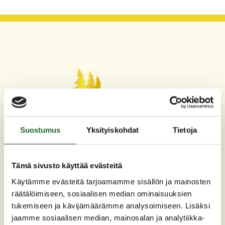
Maaherrankatu 7
Suostumus
Yksityiskohdat
Tietoja
89200 Puolanka
Puh: +358 (0)8 6155 441
kunta(at)puolanka.fi
Tämä sivusto käyttää evästeitä
etunimi.sukunimi@puolanka.fi
Käytämme evästeitä tarjoamamme sisällön ja mainosten
räätälöimiseen, sosiaalisen median ominaisuuksien
tukemiseen ja kävijämäärämme analysoimiseen. Lisäksi
jaamme sosiaalisen median, mainosalan ja analytiikka-