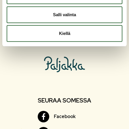
Yhteystiedot
Salli valinta
Esityslistat ja pöytäkirjat
Ajankohtaista
Kiellä
Tapahtumat
SEURAA SOMESSA
Facebook
Facebook