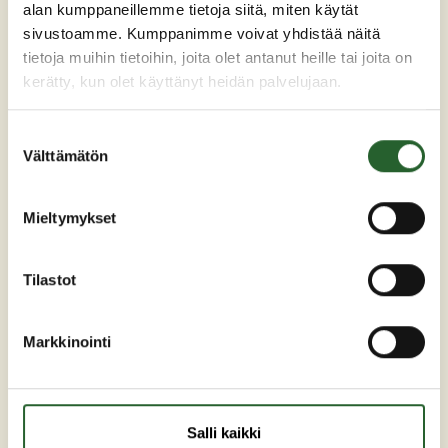
alan kumppaneillemme tietoja siitä, miten käytät
sivustoamme. Kumppanimme voivat yhdistää näitä
PUOLANKA
tietoja muihin tietoihin, joita olet antanut heille tai joita on
kerätty, kun olet käyttänyt heidän palvelujaan.
Asuminen ja ympäristö
Liikunta ja vapaa-aika
Suostumuksen
Välttämätön
valinta
Matkailu
Varhaiskasvatus ja opetus
Mieltymykset
Työ ja elinkeinot
Sosiaali- ja terveyspalvelut
Tilastot
Hallinto
Evästeasetukset
Markkinointi
Saavutettavuusseloste
Salli kaikki
OIKOPOLUT