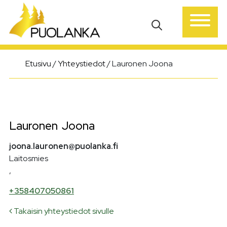
Päävalikko
Etusivu
/
Yhteystiedot
/
Lauronen Joona
Lauronen
Joona
joona.lauronen@puolanka.fi
Laitosmies
,
+358407050861
Takaisin yhteystiedot sivulle