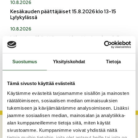
10.8.2026
Kesäkauden päättäjäiset 15.8.2026 klo 13-15
Lylykylässä
10.8.2026
Liikuntasalikäyttövuorot haettavissa kaudelle
2026-2027
5.8.2026
Suostumus
Yksityiskohdat
Tietoja
Monitoimitalon kirjasto menee kiinni
perjantaina klo 12.00
Tämä sivusto käyttää evästeitä
KATSO KAIKKI
Käytämme evästeitä tarjoamamme sisällön ja mainosten
räätälöimiseen, sosiaalisen median ominaisuuksien
tukemiseen ja kävijämäärämme analysoimiseen. Lisäksi
jaamme sosiaalisen median, mainosalan ja analytiikka-
alan kumppaneillemme tietoja siitä, miten käytät
sivustoamme. Kumppanimme voivat yhdistää näitä
tietoja muihin tietoihin, joita olet antanut heille tai joita on