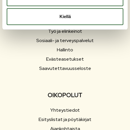
Liikunta ja vapaa-aika
Matkailu
Kiellä
Varhaiskasvatus ja opetus
Työ ja elinkeinot
Sosiaali- ja terveyspalvelut
Hallinto
Evästeasetukset
Saavutettavuusseloste
OIKOPOLUT
Yhteystiedot
Esityslistat ja pöytäkirjat
Ajankohtaista