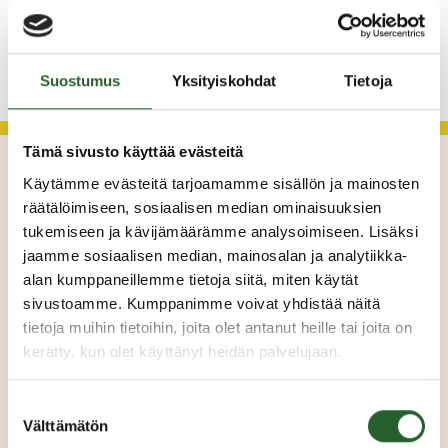
KATSO KAIKKI
Suostumus
Yksityiskohdat
Tietoja
Tämä sivusto käyttää evästeitä
Käytämme evästeitä tarjoamamme sisällön ja mainosten
räätälöimiseen, sosiaalisen median ominaisuuksien
tukemiseen ja kävijämäärämme analysoimiseen. Lisäksi
jaamme sosiaalisen median, mainosalan ja analytiikka-
alan kumppaneillemme tietoja siitä, miten käytät
sivustoamme. Kumppanimme voivat yhdistää näitä
tietoja muihin tietoihin, joita olet antanut heille tai joita on
Maaherrankatu 7
kerätty, kun olet käyttänyt heidän palvelujaan.
89200 Puolanka
Puh: +358 (0)8 6155 441
Suostumuksen
kunta(at)puolanka.fi
Välttämätön
valinta
etunimi.sukunimi@puolanka.fi