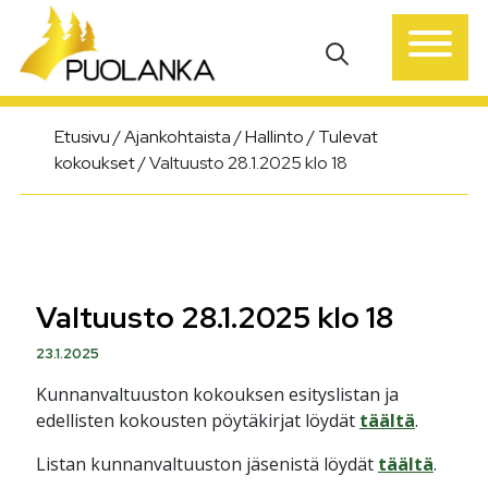
Päävalikko
Etusivu
/
Ajankohtaista
/
Hallinto
/
Tulevat
kokoukset
/
Valtuusto 28.1.2025 klo 18
Valtuusto 28.1.2025 klo 18
23.1.2025
Kunnanvaltuuston kokouksen esityslistan ja
edellisten kokousten pöytäkirjat löydät
täältä
.
Listan kunnanvaltuuston jäsenistä löydät
täältä
.