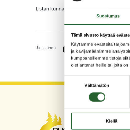
Listan kunnanvaltuuston jäsenistä löydät
t
Suostumus
Tämä sivusto käyttää eväste
Käytämme evästeitä tarjoama
Jaa uutinen
ja kävijämäärämme analysoim
kumppaneillemme tietoja siitä
olet antanut heille tai joita o
Suostumuksen
Välttämätön
valinta
PU
Kiellä
Asum