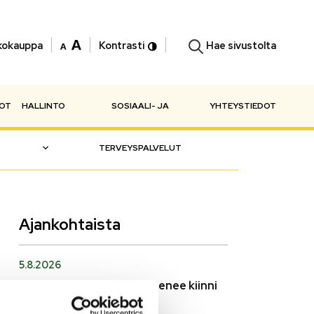
Hae sivustolta
kokauppa
Kontrasti
NOT
HALLINTO
SOSIAALI- JA
YHTEYSTIEDOT
TERVEYSPALVELUT
Ajankohtaista
5.8.2026
Monitoimitalon kirjasto menee kiinni
perjantaina klo 12.00