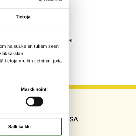
3.8.2026
Henkilömuutoksia
Tietoja
maaseutuhallinnossa
29.7.2026
Asfaltointityöt taajamassa
myöhästyvät
 ominaisuuksien tukemiseen
tiikka-alan
ietoja muihin tietoihin, joita
KATSO KAIKKI
Markkinointi
SEURAA SOMESSA
Salli kaikki