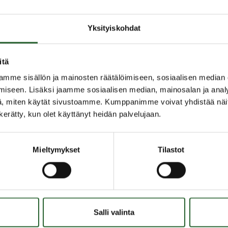
äältä
.
Yksityiskohdat
itä
mme sisällön ja mainosten räätälöimiseen, sosiaalisen median
iseen. Lisäksi jaamme sosiaalisen median, mainosalan ja analy
, miten käytät sivustoamme. Kumppanimme voivat yhdistää näitä t
n kerätty, kun olet käyttänyt heidän palvelujaan.
Mieltymykset
Tilastot
OLANKA
OIKOPOLUT
Salli valinta
inen ja ympäristö
Yhteystiedot