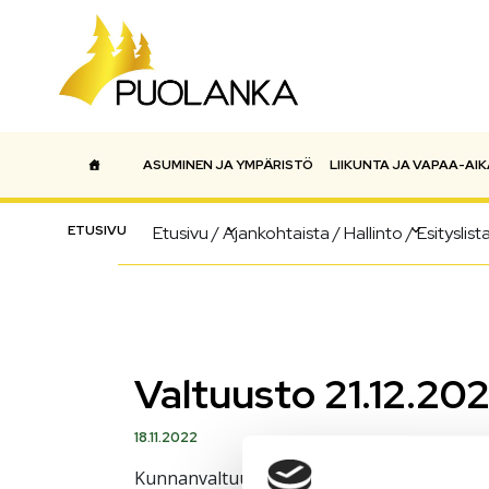
ASUMINEN JA YMPÄRISTÖ
LIIKUNTA JA VAPAA-AIK
Päävalikko
ETUSIVU
Etusivu
/
Ajankohtaista
/
Hallinto
/
Esityslist
Valtuusto 21.12.202
18.11.2022
Kunnanvaltuuston kokouksen esityslistan ja