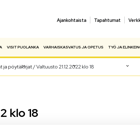
Ajankohtaista
Tapahtumat
Verk
A
VISIT PUOLANKA
VARHAISKASVATUS JA OPETUS
TYÖ JA ELINKEI
at ja pöytäkirjat
/
Valtuusto 21.12.2022 klo 18
2 klo 18
 edellisten kokousten pöytäkirjat löydät
täältä
.