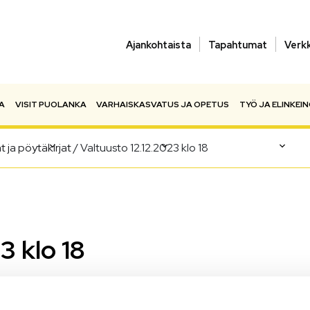
Ajankohtaista
Tapahtumat
Verk
A
VISIT PUOLANKA
VARHAISKASVATUS JA OPETUS
TYÖ JA ELINKEI
at ja pöytäkirjat
/
Valtuusto 12.12.2023 klo 18
3 klo 18
 edellisten kokousten pöytäkirjat löydät
täältä
.