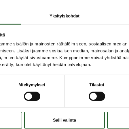
äältä
.
Yksityiskohdat
itä
mme sisällön ja mainosten räätälöimiseen, sosiaalisen median
iseen. Lisäksi jaamme sosiaalisen median, mainosalan ja analy
, miten käytät sivustoamme. Kumppanimme voivat yhdistää näitä t
n kerätty, kun olet käyttänyt heidän palvelujaan.
Mieltymykset
Tilastot
OLANKA
OIKOPOLUT
Salli valinta
inen ja ympäristö
Yhteystiedot