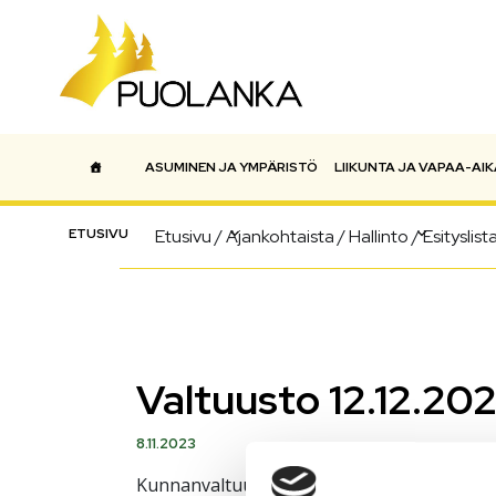
ASUMINEN JA YMPÄRISTÖ
LIIKUNTA JA VAPAA-AIK
Päävalikko
ETUSIVU
Etusivu
/
Ajankohtaista
/
Hallinto
/
Esityslist
Valtuusto 12.12.202
8.11.2023
Kunnanvaltuuston kokouksen esityslistan ja