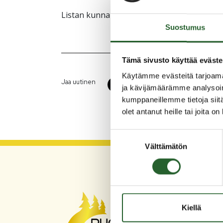
Listan kunnanvaltuuston jäsenistä löydät
t
Suostumus
Tämä sivusto käyttää eväste
Käytämme evästeitä tarjoama
Jaa uutinen
ja kävijämäärämme analysoim
kumppaneillemme tietoja siitä
olet antanut heille tai joita o
Suostumuksen
Välttämätön
valinta
PU
Kiellä
Asum