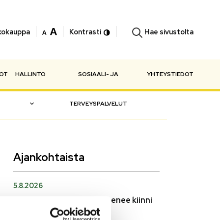
Hae sivustolta
kokauppa
Kontrasti
NOT
HALLINTO
SOSIAALI- JA
YHTEYSTIEDOT
TERVEYSPALVELUT
Ajankohtaista
5.8.2026
Monitoimitalon kirjasto menee kiinni
perjantaina klo 12.00