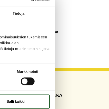
3.8.2026
Henkilömuutoksia
Tietoja
maaseutuhallinnossa
29.7.2026
Asfaltointityöt taajamassa
myöhästyvät
 ominaisuuksien tukemiseen
tiikka-alan
ietoja muihin tietoihin, joita
KATSO KAIKKI
Markkinointi
SEURAA SOMESSA
Salli kaikki