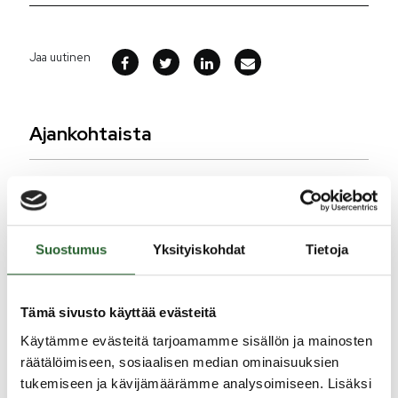
Jaa uutinen
Ajankohtaista
5.8.2026
Monitoimitalon kirjasto menee kiinni
perjantaina klo 12.00
Suostumus
Yksityiskohdat
Tietoja
3.8.2026
Henkilömuutoksia maaseutuhallinnossa
Tämä sivusto käyttää evästeitä
29.7.2026
Käytämme evästeitä tarjoamamme sisällön ja mainosten
Asfaltointityöt taajamassa myöhästyvät
räätälöimiseen, sosiaalisen median ominaisuuksien
tukemiseen ja kävijämäärämme analysoimiseen. Lisäksi