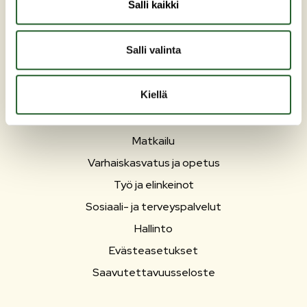
Salli kaikki
Salli valinta
PUOLANKA
Kiellä
Asuminen ja ympäristö
Liikunta ja vapaa-aika
Matkailu
Varhaiskasvatus ja opetus
Työ ja elinkeinot
Sosiaali- ja terveyspalvelut
Hallinto
Evästeasetukset
Saavutettavuusseloste