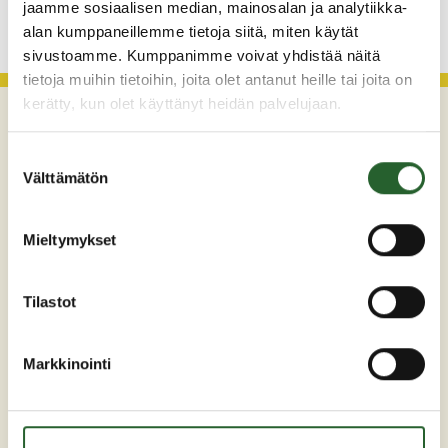
KATSO KAIKKI
jaamme sosiaalisen median, mainosalan ja analytiikka-
alan kumppaneillemme tietoja siitä, miten käytät
sivustoamme. Kumppanimme voivat yhdistää näitä
tietoja muihin tietoihin, joita olet antanut heille tai joita on
kerätty, kun olet käyttänyt heidän palvelujaan.
Suostumuksen
Välttämätön
valinta
Mieltymykset
Maaherrankatu 7
Tilastot
89200 Puolanka
Puh: +358 (0)8 6155 441
Markkinointi
kunta(at)puolanka.fi
etunimi.sukunimi@puolanka.fi