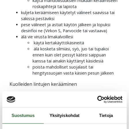
käytä mahdollisuuksien mukaan keräämiseen
roskapihtejä tai lapiota
kuljeta keräämiseen käytetyt välineet saavissa tai
säkissä pestäviksi
pese välineet ja astiat käytön jälkeen ja lopuksi
desinfioi ne (Virkon S, Parvocide tai vastaava)
älä vie virusta limakalvoillesi
käytä kertakäyttökäsineitä
älä kosketa silmiäsi, syö, juo tai tupakoi
ennen kuin olet pessyt kätesi saippuan
kanssa tai ainakin käyttänyt käsidesiä
poista mahdolliset suojalasit tai
hengityssuojain vasta käsien pesun jälkeen
Kuolleiden lintujen kerääminen
roskapussiin tai jätesäkkiin, rullaa pussin suu auki
raadon saamiseksi pussiin siistiksi
sulje pussi tiiviisti, mieluiten teipillä
laita pussi tarpeen mukaan toiseen pussiin
Suostumus
Yksityiskohdat
Tietoja
hävitys tällä hetkellä sekajätteen mukana