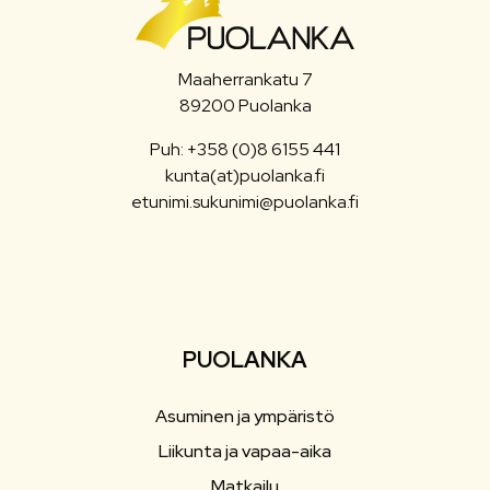
Maaherrankatu 7
89200 Puolanka
Puh: +358 (0)8 6155 441
kunta(at)puolanka.fi
etunimi.sukunimi@puolanka.fi
PUOLANKA
Asuminen ja ympäristö
Liikunta ja vapaa-aika
Matkailu