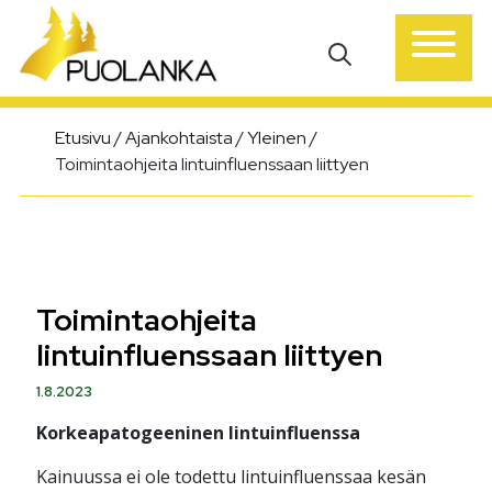
Päävalikko
Etusivu
/
Ajankohtaista
/
Yleinen
/
Toimintaohjeita lintuinfluenssaan liittyen
Toimintaohjeita
lintuinfluenssaan liittyen
1.8.2023
Korkeapatogeeninen lintuinfluenssa
Kainuussa ei ole todettu lintuinfluenssaa kesän