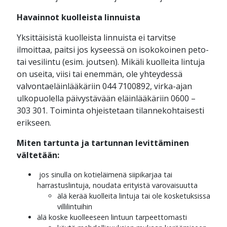
Havainnot kuolleista linnuista
Yksittäisistä kuolleista linnuista ei tarvitse
ilmoittaa, paitsi jos kyseessä on isokokoinen peto-
tai vesilintu (esim. joutsen). Mikäli kuolleita lintuja
on useita, viisi tai enemmän, ole yhteydessä
valvontaeläinlääkäriin 044 7100892, virka-ajan
ulkopuolella päivystävään eläinlääkäriin 0600 –
303 301. Toiminta ohjeistetaan tilannekohtaisesti
erikseen.
Miten tartunta ja tartunnan levittäminen
vältetään:
jos sinulla on kotieläimenä siipikarjaa tai
harrastuslintuja, noudata erityistä varovaisuutta
älä kerää kuolleita lintuja tai ole kosketuksissa
villilintuihin
älä koske kuolleeseen lintuun tarpeettomasti