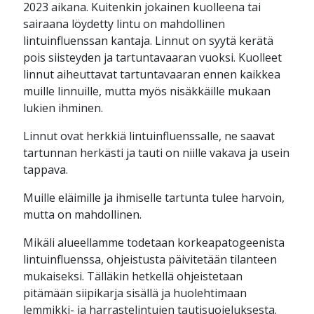
2023 aikana. Kuitenkin jokainen kuolleena tai
sairaana löydetty lintu on mahdollinen
lintuinfluenssan kantaja. Linnut on syytä kerätä
pois siisteyden ja tartuntavaaran vuoksi. Kuolleet
linnut aiheuttavat tartuntavaaran ennen kaikkea
muille linnuille, mutta myös nisäkkäille mukaan
lukien ihminen.
Linnut ovat herkkiä lintuinfluenssalle, ne saavat
tartunnan herkästi ja tauti on niille vakava ja usein
tappava.
Muille eläimille ja ihmiselle tartunta tulee harvoin,
mutta on mahdollinen.
Mikäli alueellamme todetaan korkeapatogeenista
lintuinfluenssa, ohjeistusta päivitetään tilanteen
mukaiseksi. Tälläkin hetkellä ohjeistetaan
pitämään siipikarja sisällä ja huolehtimaan
lemmikki- ja harrastelintujen tautisuojeluksesta.