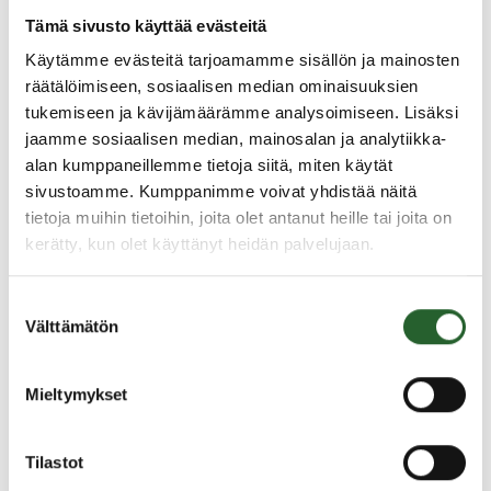
Sairas tai vahingoittunut lintu, joka ei pääse
Tämä sivusto käyttää evästeitä
ihmistä pakoon
Käytämme evästeitä tarjoamamme sisällön ja mainosten
kysy valvontaeläinlääkäriltä tilanteesta
räätälöimiseen, sosiaalisen median ominaisuuksien
ellet tavoita valvontaeläinlääkäriä, lopeta lintu
tukemiseen ja kävijämäärämme analysoimiseen. Lisäksi
voimakas isku päähän raskaalla esineellä lyömällä,
jaamme sosiaalisen median, mainosalan ja analytiikka-
pitää tapahtua kertalyönnillä
alan kumppaneillemme tietoja siitä, miten käytät
Lisätietoja lintuinfluenssasta: ruokavirasto.fi
sivustoamme. Kumppanimme voivat yhdistää näitä
tietoja muihin tietoihin, joita olet antanut heille tai joita on
kerätty, kun olet käyttänyt heidän palvelujaan.
Suostumuksen
Välttämätön
valinta
Jaa uutinen
Mieltymykset
Ajankohtaista
Tilastot
5.8.2026