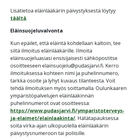
Lisätietoa eläinlääkärin päivystyksestä löytyy
täältä
.
Eläinsuojeluvalvonta
Kun epäilet, että eläintä kohdellaan kaltoin, tee
siitä ilmoitus eläinlääkärille. Ilmoita
eläinsuojeluasiasi ensisijaisesti sähköpostitse
osoitteeseen elainsuojelu@pudasjarvi.fi. Kerro
ilmoituksessa kohteen nimi ja puhelinnumero,
tarkka osoite ja lyhyt kuvaus tilanteesta. Voit
tehdä ilmoituksen myös soittamalla. Oulunkaaren
ympäristöpalvelujen eläinlääkinnän
puhelinnumerot ovat osoitteessa:
https://www.pudasjarvi.fi/ymparistoterveys-
ja-elaimet/elainlaakinta/
. Hätätapauksessa
soita virka-ajan ulkopuolella eläinlääkärin
päivystysnumeroon tai poliisille.