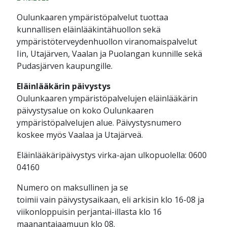
Oulunkaaren ympäristöpalvelut tuottaa
kunnallisen eläinlääkintähuollon sekä
ympäristöterveydenhuollon viranomaispalvelut
Iin, Utajärven, Vaalan ja Puolangan kunnille sekä
Pudasjärven kaupungille.
Eläinlääkärin päivystys
Oulunkaaren ympäristöpalvelujen eläinlääkärin
päivystysalue on koko Oulunkaaren
ympäristöpalvelujen alue. Päivystysnumero
koskee myös Vaalaa ja Utajärveä.
Eläinlääkäripäivystys virka-ajan ulkopuolella: 0600
04160
Numero on maksullinen ja se
toimii vain päivystysaikaan, eli arkisin klo 16-08 ja
viikonloppuisin perjantai-illasta klo 16
maanantaiaamuun klo 08.