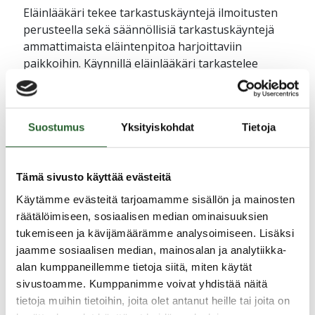
Eläinlääkäri tekee tarkastuskäyntejä ilmoitusten
perusteella sekä säännöllisiä tarkastuskäyntejä
ammattimaista eläintenpitoa harjoittaviin
paikkoihin. Käynnillä eläinlääkäri tarkastelee
eläinten olosuhteita, kohtelua ja pitopaikkoja.
OULUNKAAREN YMPÄRISTÖPALVELUT /
OULUNKAAREN YMPÄRISTÖLAUTAKUNTA
Suostumus
Yksityiskohdat
Tietoja
Tämä sivusto käyttää evästeitä
Käytämme evästeitä tarjoamamme sisällön ja mainosten
räätälöimiseen, sosiaalisen median ominaisuuksien
Jaa uutinen
tukemiseen ja kävijämäärämme analysoimiseen. Lisäksi
jaamme sosiaalisen median, mainosalan ja analytiikka-
alan kumppaneillemme tietoja siitä, miten käytät
Ajankohtaista
sivustoamme. Kumppanimme voivat yhdistää näitä
tietoja muihin tietoihin, joita olet antanut heille tai joita on