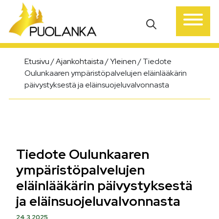
Päävalikko
Etusivu
/
Ajankohtaista
/
Yleinen
/
Tiedote
Oulunkaaren ympäristöpalvelujen eläinlääkärin
päivystyksestä ja eläinsuojeluvalvonnasta
Tiedote Oulunkaaren
ympäristöpalvelujen
eläinlääkärin päivystyksestä
ja eläinsuojeluvalvonnasta
24.3.2025