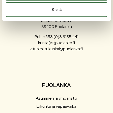
Kiellä
Maaherrankatu 7
89200 Puolanka
Puh: +358 (0)8 6155 441
kunta(at)puolanka.fi
etunimi.sukunimi@puolanka.fi
PUOLANKA
Asuminen ja ympäristö
Liikunta ja vapaa-aika