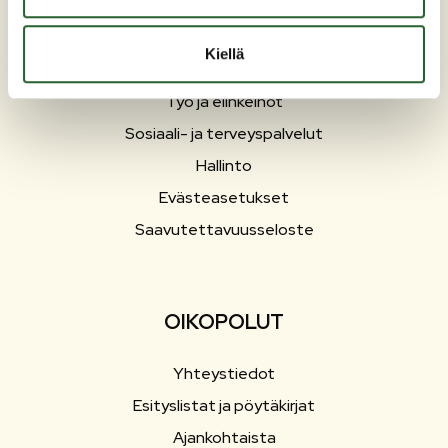
Liikunta ja vapaa-aika
Matkailu
Kiellä
Varhaiskasvatus ja opetus
Työ ja elinkeinot
Sosiaali- ja terveyspalvelut
Hallinto
Evästeasetukset
Saavutettavuusseloste
OIKOPOLUT
Yhteystiedot
Esityslistat ja pöytäkirjat
Ajankohtaista