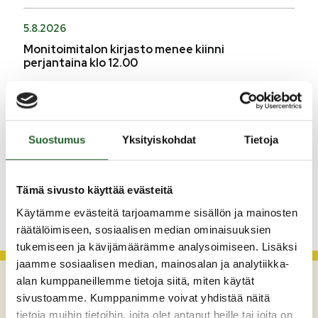
5.8.2026
Monitoimitalon kirjasto menee kiinni
perjantaina klo 12.00
3.8.2026
Henkilömuutoksia maaseutuhallinnossa
29.7.2026
Suostumus
Yksityiskohdat
Tietoja
Asfaltointityöt taajamassa myöhästyvät
Tämä sivusto käyttää evästeitä
KATSO KAIKKI
Käytämme evästeitä tarjoamamme sisällön ja mainosten
räätälöimiseen, sosiaalisen median ominaisuuksien
tukemiseen ja kävijämäärämme analysoimiseen. Lisäksi
jaamme sosiaalisen median, mainosalan ja analytiikka-
alan kumppaneillemme tietoja siitä, miten käytät
sivustoamme. Kumppanimme voivat yhdistää näitä
tietoja muihin tietoihin, joita olet antanut heille tai joita on