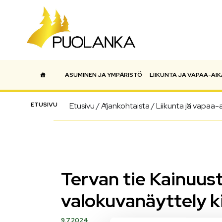
ASUMINEN JA YMPÄRISTÖ
LIIKUNTA JA VAPAA-AIK
Päävalikko
ETUSIVU
Etusivu
/
Ajankohtaista
/
Liikunta ja vapaa-
Tervan tie Kainuus
valokuvanäyttely k
9.7.2024