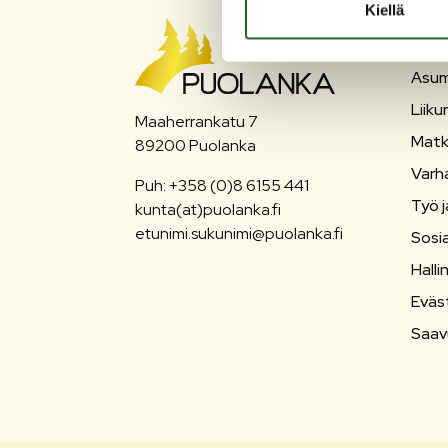
Kiellä
PU
Asum
Liiku
Maaherrankatu 7
Matk
89200 Puolanka
Varh
Puh: +358 (0)8 6155 441
Työ j
kunta(at)puolanka.fi
etunimi.sukunimi@puolanka.fi
Sosia
Halli
Eväs
Saav