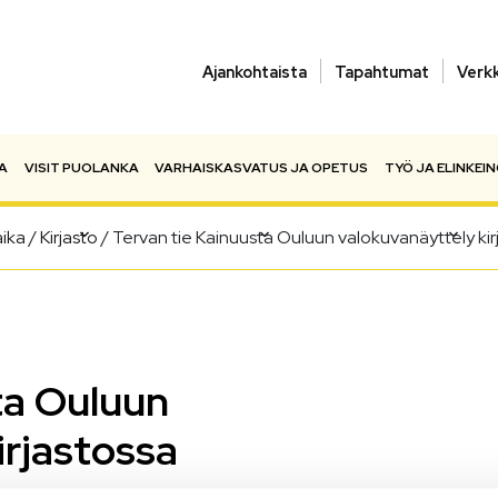
Ajankohtaista
Tapahtumat
Verk
A
VISIT PUOLANKA
VARHAISKASVATUS JA OPETUS
TYÖ JA ELINKEI
aika
/
Kirjasto
/
Tervan tie Kainuusta Ouluun valokuvanäyttely kir
ta Ouluun
irjastossa