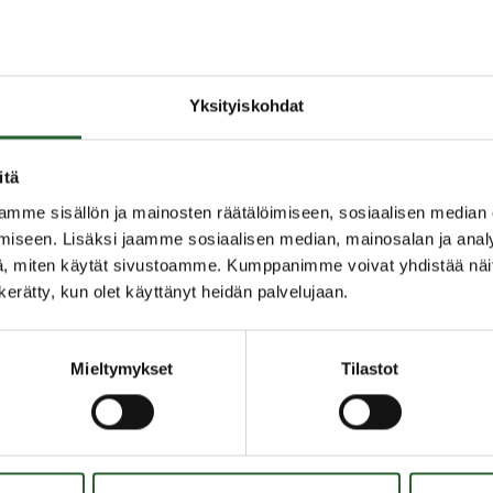
y kirjastossa 8.7. – 4.8.2024.
laiset Ry ja Kuhmon kaupunginkirjasto.
Yksityiskohdat
itä
mme sisällön ja mainosten räätälöimiseen, sosiaalisen median
iseen. Lisäksi jaamme sosiaalisen median, mainosalan ja analy
, miten käytät sivustoamme. Kumppanimme voivat yhdistää näitä t
n kerätty, kun olet käyttänyt heidän palvelujaan.
Mieltymykset
Tilastot