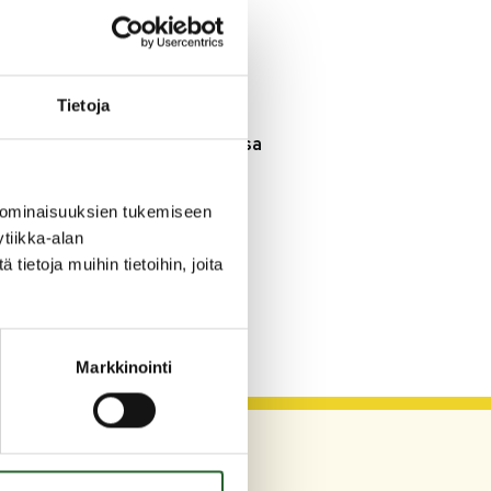
3.8.2026
Henkilömuutoksia
maaseutuhallinnossa
Tietoja
29.7.2026
Asfaltointityöt taajamassa
myöhästyvät
 ominaisuuksien tukemiseen
KATSO KAIKKI
tiikka-alan
ietoja muihin tietoihin, joita
Markkinointi