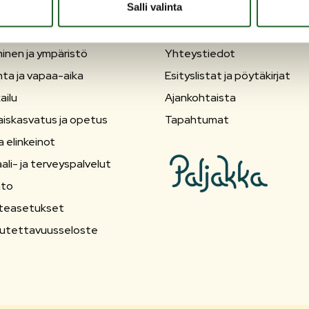
Salli valinta
OLANKA
OIKOPOLUT
inen ja ympäristö
Yhteystiedot
nta ja vapaa-aika
Esityslistat ja pöytäkirjat
ailu
Ajankohtaista
aiskasvatus ja opetus
Tapahtumat
a elinkeinot
ali- ja terveyspalvelut
nto
teasetukset
utettavuusseloste