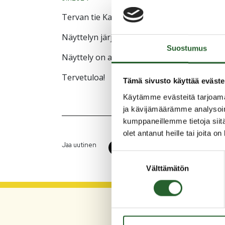
Tervan tie Kainuusta Ouluun valokuvanäyttel
Näyttelyn järjestäjät Oulun Seudun Kainuu
Suostumus
Näyttely on avoinna ma – su 9–21.
Tervetuloa!
Tämä sivusto käyttää eväste
Käytämme evästeitä tarjoama
ja kävijämäärämme analysoim
kumppaneillemme tietoja siitä
olet antanut heille tai joita o
Jaa uutinen
Suostumuksen
Välttämätön
valinta