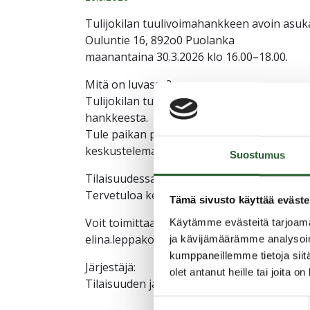
Tulijokilan tuulivoimahankkeen avoin asuka
Ouluntie 16, 892o0 Puolanka
maanantaina 30.3.2026 klo 16.00–18.00.
Mitä on luvassa?
Tulijokilan tuulivoimahankkeen kaikille avoi
hankkeesta.
Tule paikan päälle kuulemaan Tulijokilan t
keskustelemaan karttojen ääreen hankevas
Suostumus
Tilaisuudessa on kahvitarjoilu.
Tervetuloa keskustelemaan hankkeesta!
Tämä sivusto käyttää eväste
Voit toimittaa kysymyksiä ennakkoon sähkö
Käytämme evästeitä tarjoama
elina.leppakoski@ramboll.fi
ja kävijämäärämme analysoim
kumppaneillemme tietoja siitä
Järjestäjä:
olet antanut heille tai joita o
Tilaisuuden järjestävät UB Uusiutuva Energ
Suostumuksen