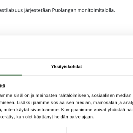
stilaisuus järjestetään Puolangan monitoimitalolla,
n asukastilaisuus, jonka aluksi on lyhyt esitys
uulivoimahankkkeen tilanteesta ja esityksen jälkeen
taavan sekä YVA- ja kaavakonsultin kanssa.
Yksityiskohdat
itä
postilla osoitteeseen:
mme sisällön ja mainosten räätälöimiseen, sosiaalisen median
iseen. Lisäksi jaamme sosiaalisen median, mainosalan ja analy
, miten käytät sivustoamme. Kumppanimme voivat yhdistää näitä t
n kerätty, kun olet käyttänyt heidän palvelujaan.
ia ja Ramboll Oy