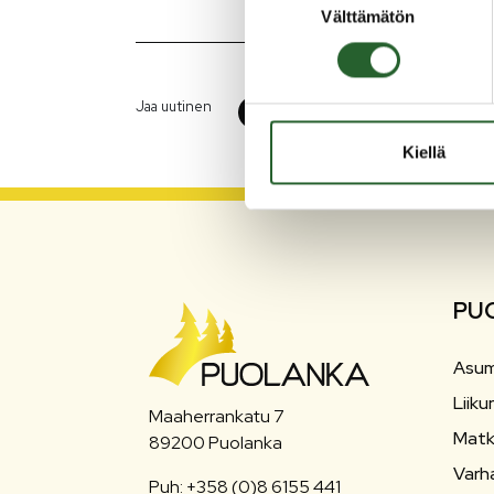
Välttämätön
valinta
Jaa uutinen
Kiellä
PU
Asum
Liiku
Maaherrankatu 7
Matk
89200 Puolanka
Varh
Puh: +358 (0)8 6155 441