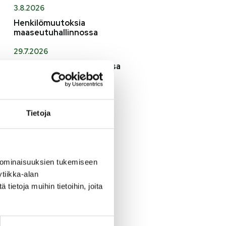
3.8.2026
Henkilömuutoksia
maaseutuhallinnossa
29.7.2026
Asfaltointityöt taajamassa
myöhästyvät
KATSO KAIKKI
Tietoja
 ominaisuuksien tukemiseen
tiikka-alan
ietoja muihin tietoihin, joita