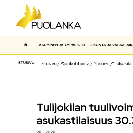
ASUMINEN JA YMPÄRISTÖ
LIIKUNTA JA VAPAA-AIK
Päävalikko
ETUSIVU
Etusivu
/
Ajankohtaista
/
Yleinen
/
Tulijokil
Tulijokilan tuuliv
asukastilaisuus 30
26.3.2026