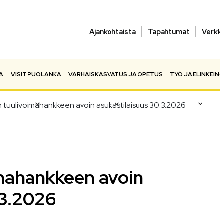
Ajankohtaista
Tapahtumat
Verk
A
VISIT PUOLANKA
VARHAISKASVATUS JA OPETUS
TYÖ JA ELINKEI
an tuulivoimahankkeen avoin asukastilaisuus 30.3.2026
oimahankkeen avoin
.3.2026