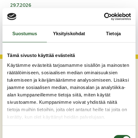
29.7.2026
Asfaltointityöt taajamassa myöhästyvät
KATSO KAIKKI
Suostumus
Yksityiskohdat
Tietoja
Tämä sivusto käyttää evästeitä
Käytämme evästeitä tarjoamamme sisällön ja mainosten
räätälöimiseen, sosiaalisen median ominaisuuksien
tukemiseen ja kävijämäärämme analysoimiseen. Lisäksi
jaamme sosiaalisen median, mainosalan ja analytiikka-
alan kumppaneillemme tietoja siitä, miten käytät
sivustoamme. Kumppanimme voivat yhdistää näitä
tietoja muihin tietoihin, joita olet antanut heille tai joita on
kerätty, kun olet käyttänyt heidän palvelujaan.
Maaherrankatu 7
89200 Puolanka
Suostumuksen