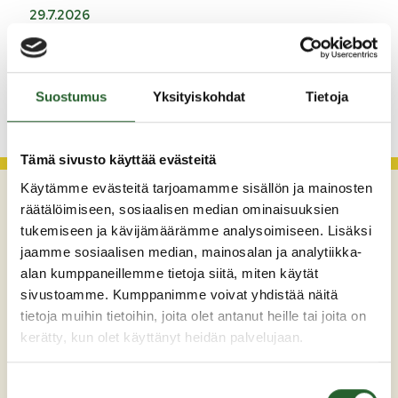
29.7.2026
Asfaltointityöt taajamassa myöhästyvät
KATSO KAIKKI
Suostumus
Yksityiskohdat
Tietoja
Tämä sivusto käyttää evästeitä
Käytämme evästeitä tarjoamamme sisällön ja mainosten
räätälöimiseen, sosiaalisen median ominaisuuksien
tukemiseen ja kävijämäärämme analysoimiseen. Lisäksi
jaamme sosiaalisen median, mainosalan ja analytiikka-
alan kumppaneillemme tietoja siitä, miten käytät
sivustoamme. Kumppanimme voivat yhdistää näitä
tietoja muihin tietoihin, joita olet antanut heille tai joita on
kerätty, kun olet käyttänyt heidän palvelujaan.
Maaherrankatu 7
89200 Puolanka
Suostumuksen