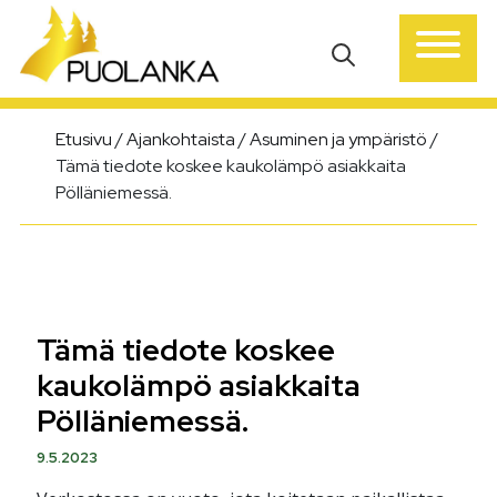
Päävalikko
Etusivu
/
Ajankohtaista
/
Asuminen ja ympäristö
/
Tämä tiedote koskee kaukolämpö asiakkaita
Pölläniemessä.
Tämä tiedote koskee
kaukolämpö asiakkaita
Pölläniemessä.
9.5.2023