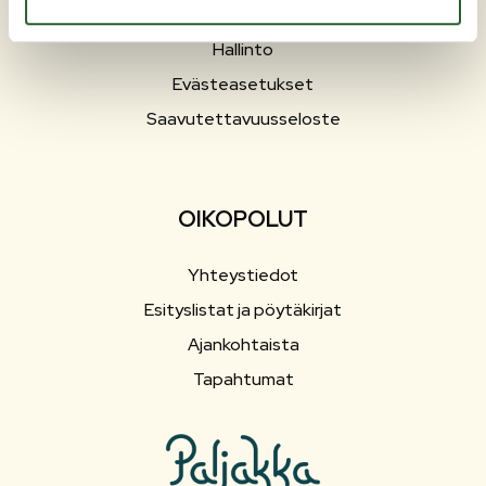
Sosiaali- ja terveyspalvelut
Hallinto
Evästeasetukset
Saavutettavuusseloste
OIKOPOLUT
Yhteystiedot
Esityslistat ja pöytäkirjat
Ajankohtaista
Tapahtumat