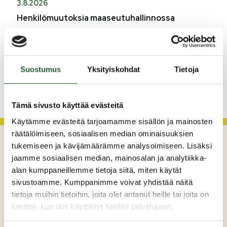
3.8.2026
Henkilömuutoksia maaseutuhallinnossa
29.7.2026
Asfaltointityöt taajamassa myöhästyvät
Suostumus
Yksityiskohdat
Tietoja
KATSO KAIKKI
Tämä sivusto käyttää evästeitä
Käytämme evästeitä tarjoamamme sisällön ja mainosten
räätälöimiseen, sosiaalisen median ominaisuuksien
tukemiseen ja kävijämäärämme analysoimiseen. Lisäksi
jaamme sosiaalisen median, mainosalan ja analytiikka-
alan kumppaneillemme tietoja siitä, miten käytät
sivustoamme. Kumppanimme voivat yhdistää näitä
tietoja muihin tietoihin, joita olet antanut heille tai joita on
kerätty, kun olet käyttänyt heidän palvelujaan.
Maaherrankatu 7