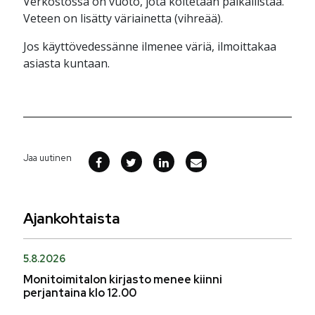
Verkostossa on vuoto, jota koitetaan paikallistaa.
Veteen on lisätty väriainetta (vihreää).
Jos käyttövedessänne ilmenee väriä, ilmoittakaa
asiasta kuntaan.
Jaa uutinen
Ajankohtaista
5.8.2026
Monitoimitalon kirjasto menee kiinni
perjantaina klo 12.00