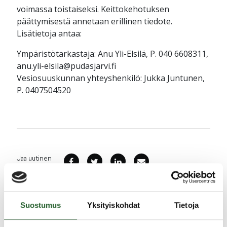
voimassa toistaiseksi. Keittokehotuksen
päättymisestä annetaan erillinen tiedote.
Lisätietoja antaa:
Ympäristötarkastaja: Anu Yli-Elsilä, P. 040 6608311,
anu.yli-elsila@pudasjarvi.fi
Vesiosuuskunnan yhteyshenkilö: Jukka Juntunen,
P. 0407504520
Jaa uutinen
Ajankohtaista
Suostumus
Yksityiskohdat
Tietoja