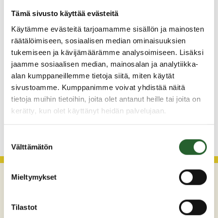
5.8.2026
Tämä sivusto käyttää evästeitä
Monitoimitalon kirjasto menee kiinni
perjantaina klo 12.00
Käytämme evästeitä tarjoamamme sisällön ja mainosten
räätälöimiseen, sosiaalisen median ominaisuuksien
3.8.2026
tukemiseen ja kävijämäärämme analysoimiseen. Lisäksi
Henkilömuutoksia maaseutuhallinnossa
jaamme sosiaalisen median, mainosalan ja analytiikka-
alan kumppaneillemme tietoja siitä, miten käytät
29.7.2026
sivustoamme. Kumppanimme voivat yhdistää näitä
Asfaltointityöt taajamassa myöhästyvät
tietoja muihin tietoihin, joita olet antanut heille tai joita on
kerätty, kun olet käyttänyt heidän palvelujaan.
KATSO KAIKKI
Suostumuksen
Välttämätön
valinta
Mieltymykset
Tilastot