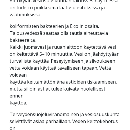
Aittokylän vesiosuuskunnan talousvesinäytteessä
on todettu poikkeama laatusuosituksissa ja -
vaatimuksissa
koliformisten bakteerien ja E.colin osalta.
Talousvedessä saattaa olla tautia aiheuttavia
bakteereita.
Kaikki juomavesi ja ruuanlaittoon käytettävä vesi
on keitettävä 5–10 minuuttia. Vesi on jäähdyttyään
turvallista käyttää. Peseytymiseen ja siivoukseen
vettä voidaan käyttää tavalliseen tapaan. Vettä
voidaan
käyttää keittämättömänä astioiden tiskaamiseen,
mutta silloin astiat tulee kuivata huolellisesti
ennen
käyttöä.
Terveydensuojeluviranomainen ja vesiosuuskunta
selvittävät asiaa parhaillaan. Veden keittokehotus
on