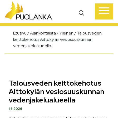
Päävalikko
Etusivu
/
Ajankohtaista
/
Yleinen
/
Talousveden
keittokehotus Aittokylän vesiosuuskunnan
vedenjakelualueella
Talousveden keittokehotus
Aittokylän vesiosuuskunnan
vedenjakelualueella
1.6.2026