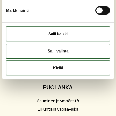
Markkinointi
Maaherrankatu 7
89200 Puolanka
Salli kaikki
Puh: +358 (0)8 6155 441
kunta(at)puolanka.fi
etunimi.sukunimi@puolanka.fi
Salli valinta
Kiellä
PUOLANKA
Asuminen ja ympäristö
Liikunta ja vapaa-aika