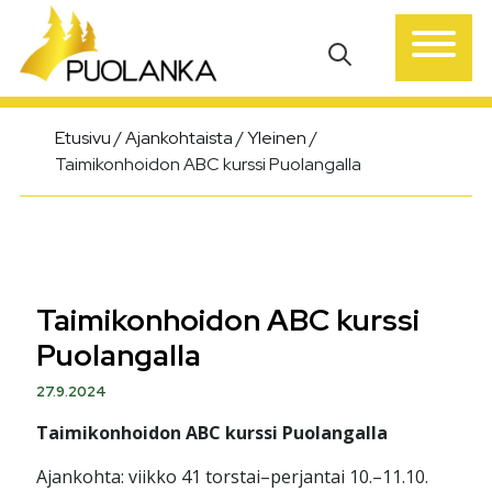
Päävalikko
Etusivu
/
Ajankohtaista
/
Yleinen
/
Taimikonhoidon ABC kurssi Puolangalla
Taimikonhoidon ABC kurssi
Puolangalla
27.9.2024
Taimikonhoidon ABC kurssi Puolangalla
Ajankohta: viikko 41 torstai–perjantai 10.–11.10.