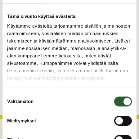
Tämä sivusto käyttää evästeitä
5.8.2026
Käytämme evästeitä tarjoamamme sisällön ja mainosten
Monitoimitalon kirjasto menee kiinni
perjantaina klo 12.00
räätälöimiseen, sosiaalisen median ominaisuuksien
tukemiseen ja kävijämäärämme analysoimiseen. Lisäksi
3.8.2026
jaamme sosiaalisen median, mainosalan ja analytiikka-
Henkilömuutoksia maaseutuhallinnossa
alan kumppaneillemme tietoja siitä, miten käytät
sivustoamme. Kumppanimme voivat yhdistää näitä
29.7.2026
tietoja muihin tietoihin, joita olet antanut heille tai joita on
Asfaltointityöt taajamassa myöhästyvät
kerätty, kun olet käyttänyt heidän palvelujaan.
KATSO KAIKKI
Suostumuksen
Välttämätön
valinta
Mieltymykset