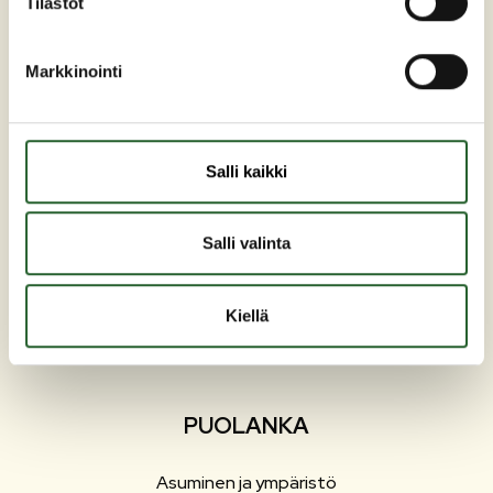
Tilastot
Markkinointi
Maaherrankatu 7
89200 Puolanka
Salli kaikki
Puh: +358 (0)8 6155 441
kunta(at)puolanka.fi
Salli valinta
etunimi.sukunimi@puolanka.fi
Kiellä
PUOLANKA
Asuminen ja ympäristö