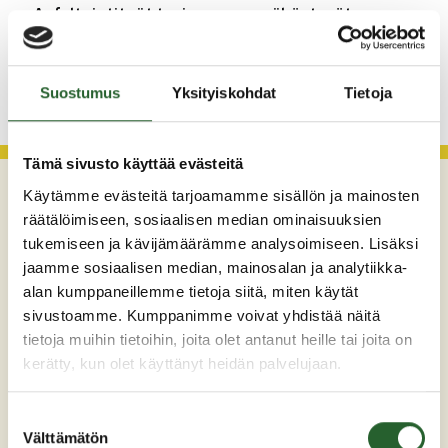
Asfaltointityöt taajamassa myöhästyvät
KATSO KAIKKI
Suostumus
Yksityiskohdat
Tietoja
Tämä sivusto käyttää evästeitä
Käytämme evästeitä tarjoamamme sisällön ja mainosten
räätälöimiseen, sosiaalisen median ominaisuuksien
tukemiseen ja kävijämäärämme analysoimiseen. Lisäksi
jaamme sosiaalisen median, mainosalan ja analytiikka-
alan kumppaneillemme tietoja siitä, miten käytät
sivustoamme. Kumppanimme voivat yhdistää näitä
tietoja muihin tietoihin, joita olet antanut heille tai joita on
Maaherrankatu 7
kerätty, kun olet käyttänyt heidän palvelujaan.
89200 Puolanka
Puh: +358 (0)8 6155 441
Suostumuksen
Välttämätön
kunta(at)puolanka.fi
valinta