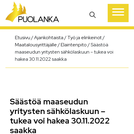
Päävalikko
Etusivu
/
Ajankohtaista
/
Työ ja elinkeinot
/
Maatalousyrittäjälle
/
Elaintenpito
/
Säästöä
maaseudun yritysten sähkölaskuun – tukea voi
hakea 30.11.2022 saakka
Säästöä maaseudun
yritysten sähkölaskuun –
tukea voi hakea 30.11.2022
saakka