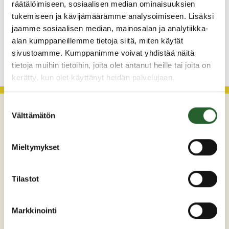
29.7.2026
räätälöimiseen, sosiaalisen median ominaisuuksien
tukemiseen ja kävijämäärämme analysoimiseen. Lisäksi
Asfaltointityöt taajamassa myöhästyvät
jaamme sosiaalisen median, mainosalan ja analytiikka-
alan kumppaneillemme tietoja siitä, miten käytät
KATSO KAIKKI
sivustoamme. Kumppanimme voivat yhdistää näitä
tietoja muihin tietoihin, joita olet antanut heille tai joita on
kerätty, kun olet käyttänyt heidän palvelujaan.
Suostumuksen
Välttämätön
valinta
Mieltymykset
Tilastot
Maaherrankatu 7
89200 Puolanka
Markkinointi
Puh: +358 (0)8 6155 441