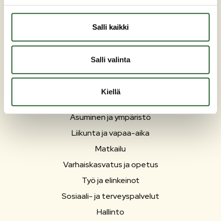
kunta(at)puolanka.fi
etunimi.sukunimi@puolanka.fi
Salli kaikki
Salli valinta
PUOLANKA
Kiellä
Asuminen ja ympäristö
Liikunta ja vapaa-aika
Matkailu
Varhaiskasvatus ja opetus
Työ ja elinkeinot
Sosiaali- ja terveyspalvelut
Hallinto