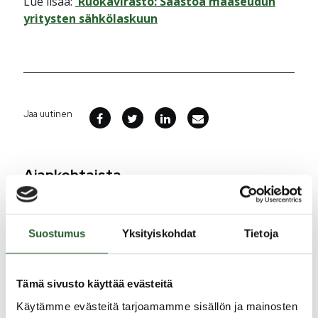
Lue lisää:
Ruokavirasto: Säästöä maaseudun
yritysten sähkölaskuun
Jaa uutinen
Ajankohtaista
5.8.2026
Suostumus
Yksityiskohdat
Tietoja
Monitoimitalon kirjasto menee kiinni
perjantaina klo 12.00
3.8.2026
Tämä sivusto käyttää evästeitä
Henkilömuutoksia maaseutuhallinnossa
Käytämme evästeitä tarjoamamme sisällön ja mainosten