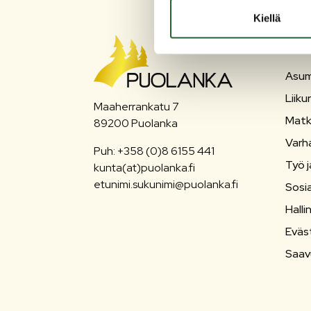
Kiellä
PU
Asum
Liiku
Maaherrankatu 7
Matk
89200 Puolanka
Varh
Puh: +358 (0)8 6155 441
Työ j
kunta(at)puolanka.fi
etunimi.sukunimi@puolanka.fi
Sosia
Halli
Eväs
Saav