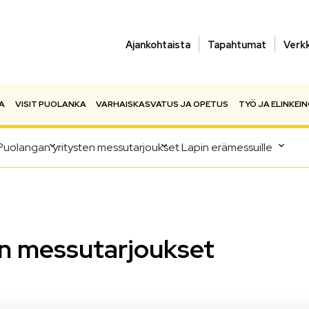
Ajankohtaista
Tapahtumat
Verk
A
VISIT PUOLANKA
VARHAISKASVATUS JA OPETUS
TYÖ JA ELINKEI
Puolangan yritysten messutarjoukset Lapin erämessuille
en messutarjoukset