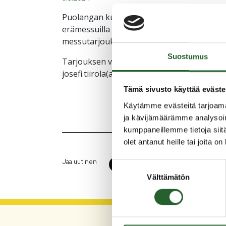
Puolangan kunta osallistuu Lapin erämessui
erämessuilla tarjouslehteä, johon puolankal
messutarjouksestaan. Tarjouksien tulee li
Suostumus
Tarjouksen voi ilmoittaa yrittäjien aamupala
josefi.tiirola(at)puolanka.fi.
Tämä sivusto käyttää eväste
Käytämme evästeitä tarjoama
ja kävijämäärämme analysoim
kumppaneillemme tietoja siitä
olet antanut heille tai joita o
Jaa uutinen
Suostumuksen
Välttämätön
valinta