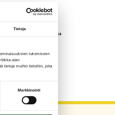
3.8.2026
Henkilömuutoksia
maaseutuhallinnossa
29.7.2026
Tietoja
Asfaltointityöt taajamassa
myöhästyvät
 ominaisuuksien tukemiseen
KATSO KAIKKI
tiikka-alan
ietoja muihin tietoihin, joita
Markkinointi