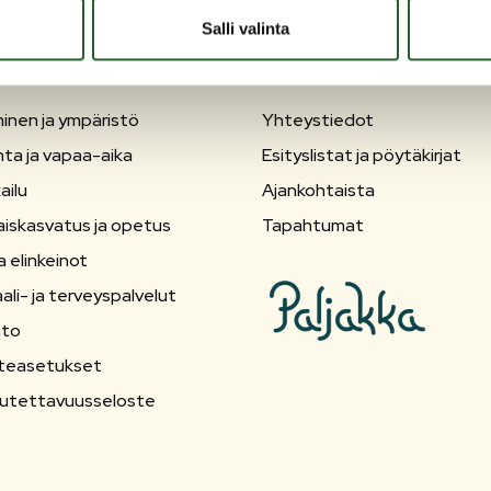
Salli valinta
OLANKA
OIKOPOLUT
inen ja ympäristö
Yhteystiedot
nta ja vapaa-aika
Esityslistat ja pöytäkirjat
ailu
Ajankohtaista
aiskasvatus ja opetus
Tapahtumat
a elinkeinot
ali- ja terveyspalvelut
nto
teasetukset
utettavuusseloste