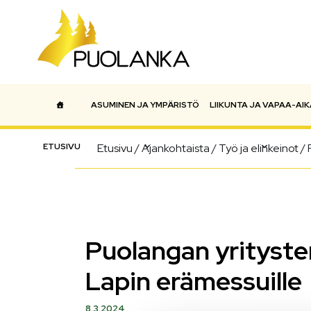
ASUMINEN JA YMPÄRISTÖ
LIIKUNTA JA VAPAA-AIK
Päävalikko
ETUSIVU
Etusivu
/
Ajankohtaista
/
Työ ja elinkeinot
/
Puolangan yrityst
Lapin erämessuille
8.3.2024