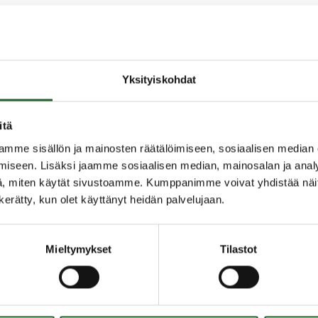
lle 17.-19.5.2024 Rovaniemellä. Kunta jakaa
ainen yritys voi ilmoittaa omasta
ittyä Puolangan alueen kesämatkailuun.
Yksityiskohdat
lla 20.3. tai sähköpostilla projektikoordinaattorille
itä
mme sisällön ja mainosten räätälöimiseen, sosiaalisen median
iseen. Lisäksi jaamme sosiaalisen median, mainosalan ja analy
, miten käytät sivustoamme. Kumppanimme voivat yhdistää näitä t
n kerätty, kun olet käyttänyt heidän palvelujaan.
Mieltymykset
Tilastot