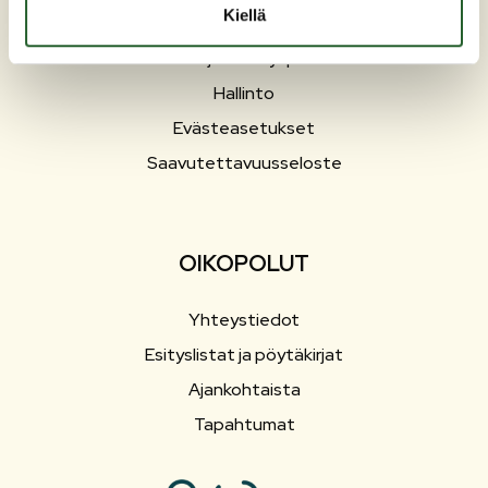
Kiellä
Työ ja elinkeinot
Sosiaali- ja terveyspalvelut
Hallinto
Evästeasetukset
Saavutettavuusseloste
OIKOPOLUT
Yhteystiedot
Esityslistat ja pöytäkirjat
Ajankohtaista
Tapahtumat