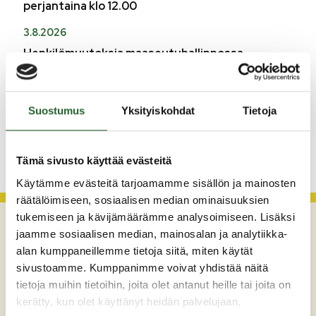
perjantaina klo 12.00
3.8.2026
Henkilömuutoksia maaseutuhallinnossa
29.7.2026
Asfaltointityöt taajamassa myöhästyvät
Suostumus
Yksityiskohdat
Tietoja
KATSO KAIKKI
Tämä sivusto käyttää evästeitä
Käytämme evästeitä tarjoamamme sisällön ja mainosten
räätälöimiseen, sosiaalisen median ominaisuuksien
tukemiseen ja kävijämäärämme analysoimiseen. Lisäksi
jaamme sosiaalisen median, mainosalan ja analytiikka-
alan kumppaneillemme tietoja siitä, miten käytät
sivustoamme. Kumppanimme voivat yhdistää näitä
tietoja muihin tietoihin, joita olet antanut heille tai joita on
kerätty, kun olet käyttänyt heidän palvelujaan.