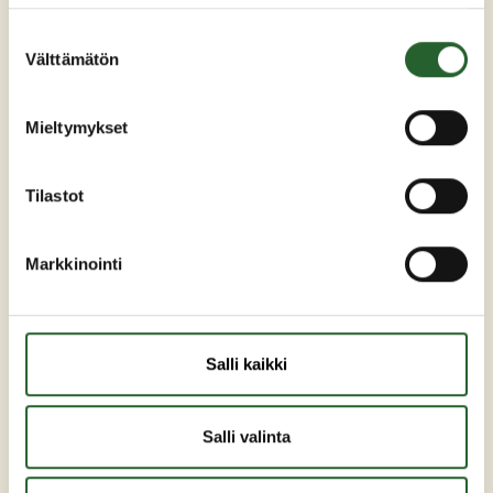
Maaherrankatu 7
Suostumuksen
Välttämätön
89200 Puolanka
valinta
Puh: +358 (0)8 6155 441
Mieltymykset
kunta(at)puolanka.fi
etunimi.sukunimi@puolanka.fi
Tilastot
Markkinointi
PUOLANKA
Salli kaikki
Asuminen ja ympäristö
Liikunta ja vapaa-aika
Salli valinta
Matkailu
Varhaiskasvatus ja opetus