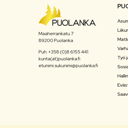
PU
Asum
Liiku
Maaherrankatu 7
Matk
89200 Puolanka
Varh
Puh: +358 (0)8 6155 441
Työ j
kunta(at)puolanka.fi
etunimi.sukunimi@puolanka.fi
Sosia
Halli
Eväs
Saav