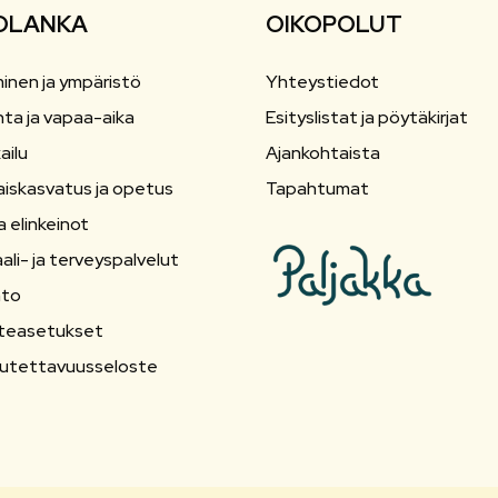
OLANKA
OIKOPOLUT
inen ja ympäristö
Yhteystiedot
nta ja vapaa-aika
Esityslistat ja pöytäkirjat
ailu
Ajankohtaista
aiskasvatus ja opetus
Tapahtumat
a elinkeinot
ali- ja terveyspalvelut
nto
teasetukset
utettavuusseloste