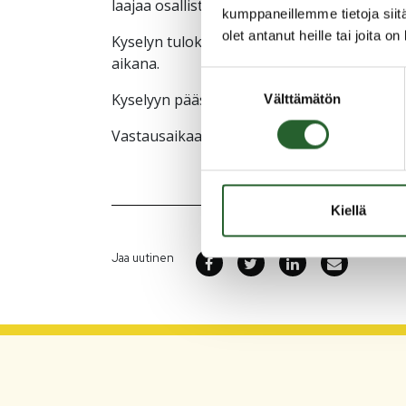
laajaa osallistumista tähän kuntalaiskyselyy
kumppaneillemme tietoja siitä
olet antanut heille tai joita o
Kyselyn tulokset kootaan yhteen ja hyödyn
aikana.
Suostumuksen
Kyselyyn pääset osallistumaan
täältä
.
Välttämätön
valinta
Vastausaikaa on 15.3.2026 saakka.
Kiellä
Jaa uutinen