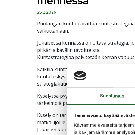
mennessä
25.2.2026
Puolangan kunta päivittää kuntastrategiaa
vaikuttamaan.
Jokaisessa kunnassa on oltava strategia, j
pitkän aikavälin tavoitteista.
Kuntastrategiaa päivitetään kerran valtuu
Kaikilla kuntalaisilla oli mahdollisuus osall
kuntalaiskyselyn kautta mielipiteitä, näke
strategiakaudella.
Kyselyssä pyydetään mm. arvioimaan kunnan
Suostumus
tärkeimpiä painotuksia kunnan palveluissa 
Kysely on tarkoitettu Puolangan kunnan vaki
Tämä sivusto käyttää eväste
matkailijoille / vierailijoille.
Käytämme evästeitä tarjoama
Jokaisen kuntalaisen panos on tärkeä yht
ja kävijämäärämme analysoim