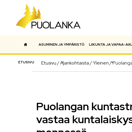
ASUMINEN JA YMPÄRISTÖ
LIIKUNTA JA VAPAA-AIK
Päävalikko
ETUSIVU
Etusivu
/
Ajankohtaista
/
Yleinen
/
Puolanga
Puolangan kuntastr
vastaa kuntalaisky