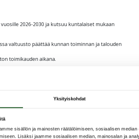
 vuosille 2026-2030 ja kutsuu kuntalaiset mukaan
ossa valtuusto päättää kunnan toiminnan ja talouden
ston toimikauden aikana.
istua strategian laadintaan esittämällä
myksiä ja odotuksia kunnan kehittämisestä
 palveluiden nykytilaa sekä tulevaisuuden kannalta
Yksityiskohdat
ja toiminnassa.
tuisille asukkaille, kausiasukkaille ja myös
itä
mme sisällön ja mainosten räätälöimiseen, sosiaalisen median
eisen tulevaisuuden rakentamisessa – toivomme
iseen. Lisäksi jaamme sosiaalisen median, mainosalan ja analy