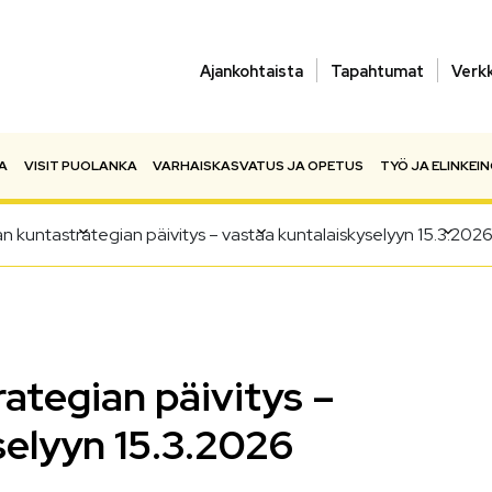
Ajankohtaista
Tapahtumat
Verk
A
VISIT PUOLANKA
VARHAISKASVATUS JA OPETUS
TYÖ JA ELINKEI
n kuntastrategian päivitys – vastaa kuntalaiskyselyyn 15.3.20
ategian päivitys –
selyyn 15.3.2026