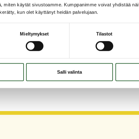
n.
, miten käytät sivustoamme. Kumppanimme voivat yhdistää näitä t
n kerätty, kun olet käyttänyt heidän palvelujaan.
netään valtuuston strategiatyössä kevään 2026
Mieltymykset
Tilastot
Salli valinta