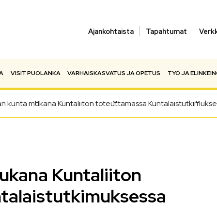
Ajankohtaista
Tapahtumat
Verk
A
VISIT PUOLANKA
VARHAISKASVATUS JA OPETUS
TYÖ JA ELINKEI
n kunta mukana Kuntaliiton toteuttamassa Kuntalaistutkimuks
ukana Kuntaliiton
talaistutkimuksessa