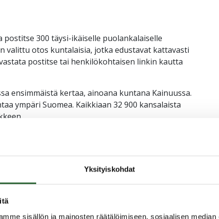
postitse 300 täysi-ikäiselle puolankalaiselle
 valittu otos kuntalaisia, jotka edustavat kattavasti
astata postitse tai henkilökohtaisen linkin kautta
sa ensimmäistä kertaa, ainoana kuntana Kainuussa.
aa ympäri Suomea. Kaikkiaan 32 900 kansalaista
kkeen.
än kuntalaisten käsityksiä omasta asuinkunnasta ja
än, mitä vastaajat ajattelevat kunnallisista
ansa päätöksentekoon. Tutkimuksen ensimmäisiä
Yksityiskohdat
.
kinen toivoo, että puolankalaiset kyselyn saajat
itä
mme sisällön ja mainosten räätälöimiseen, sosiaalisen median