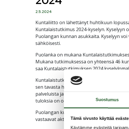
2024
2.5.2024
Kuntaliitto on lähettänyt huhtikuun lopussa 
Kuntalaistutkimus 2024-kyselyn. Kyselyyn on
Puolangan kunnan asukkaita. Kyselyyn voi v
sähköisesti.
Puolanka on mukana Kuntalaistutkimukses
Mukana tutkimuksessa on yhteensä 46 kunt
saa Kuntalaistutkimuksen 2024 kyselyloma
Kuntalaistutkimus 2024-kyselyllä selvitetä
sen tavasta hoitaa asioita. Samalla selvitetä
palveluista ja miten he osallistuvat kunt
Suostumus
tuloksia on odotettavissa alkusyksyllä 2024
Puolangan kunnan hallintojohtaja Piia Heik
Tämä sivusto käyttää eväste
vastaavat aktiivisesti kyselyyn.
Käytämme evästeitä tarjoama