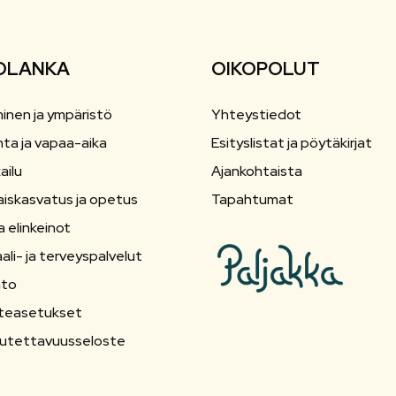
OLANKA
OIKOPOLUT
inen ja ympäristö
Yhteystiedot
nta ja vapaa-aika
Esityslistat ja pöytäkirjat
ailu
Ajankohtaista
aiskasvatus ja opetus
Tapahtumat
a elinkeinot
ali- ja terveyspalvelut
nto
teasetukset
utettavuusseloste