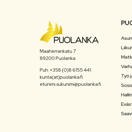
PU
Asum
Liiku
Maaherrankatu 7
Matk
89200 Puolanka
Varh
Puh: +358 (0)8 6155 441
Työ j
kunta(at)puolanka.fi
etunimi.sukunimi@puolanka.fi
Sosia
Halli
Eväs
Saav