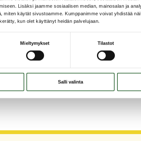
unnallisessa Kuntalaistutkimuksessa, jossa on
iseen. Lisäksi jaamme sosiaalisen median, mainosalan ja analy
tia. Kuntalaistutkimus tarjoaa meille tutkittua
, miten käytät sivustoamme. Kumppanimme voivat yhdistää näitä t
ehittämiseksi – sekä myös vertailutietoa,
n kerätty, kun olet käyttänyt heidän palvelujaan.
staamiseen, kyselyn saajat voivat osallistua matka-
eikkinen.
Mieltymykset
Tilastot
sta tutkimuksista:
 p. 040 5750 586, piia.heikkinen[at]puolanka.fi
Salli valinta