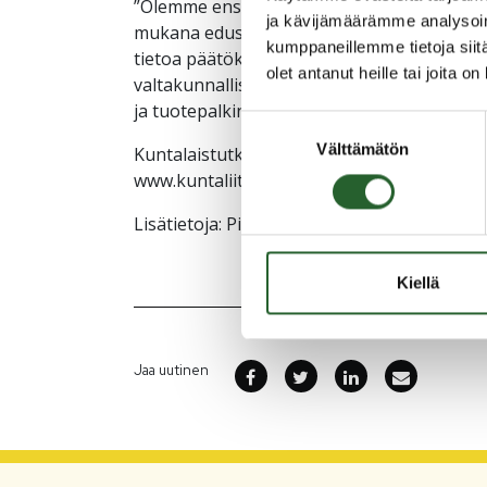
”Olemme ensimmäistä kertaa mukana valtak
ja kävijämäärämme analysoim
mukana edustavasti eri kokoisia Suomen kun
kumppaneillemme tietoja siitä
tietoa päätöksenteon tueksi ja toiminnan k
olet antanut heille tai joita o
valtakunnallisesti. Kannusteena kyselyyn va
ja tuotepalkintojen arvontaan”, lisää Piia H
Suostumuksen
Välttämätön
valinta
Kuntalaistutkimus 2024-kyselystä ja aiemmi
www.kuntaliitto.fi/kuntalaistutkimus2024.
Lisätietoja: Piia Heikkinen, hallintojohtaja,
Kiellä
Jaa uutinen