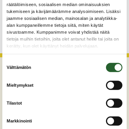
räätälöimiseen, sosiaalisen median ominaisuuksien
29.7.2026
tukemiseen ja kävijämäärämme analysoimiseen. Lisäksi
Asfaltointityöt taajamassa myöhästyvät
jaamme sosiaalisen median, mainosalan ja analytiikka-
alan kumppaneillemme tietoja siitä, miten käytät
sivustoamme. Kumppanimme voivat yhdistää näitä
KATSO KAIKKI
tietoja muihin tietoihin, joita olet antanut heille tai joita on
kerätty, kun olet käyttänyt heidän palvelujaan.
Suostumuksen
Välttämätön
valinta
Mieltymykset
Tilastot
Maaherrankatu 7
89200 Puolanka
Markkinointi