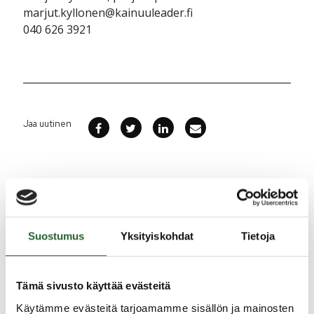
marjut.kyllonen@kainuuleader.fi
040 626 3921
Jaa uutinen
Ajankohtaista
5.8.2026
Suostumus
Yksityiskohdat
Tietoja
Monitoimitalon kirjasto menee kiinni
perjantaina klo 12.00
3.8.2026
Tämä sivusto käyttää evästeitä
Henkilömuutoksia maaseutuhallinnossa
Käytämme evästeitä tarjoamamme sisällön ja mainosten