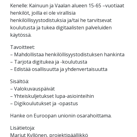
Kenelle: Kainuun ja Vaalan alueen 15-65 –vuotiaat
henkilöt, joilla ei ole virallisia
henkilöllisyystodistuksia ja/tai he tarvitsevat
koulutusta ja tukea digitaalisten palveluiden
käytössä.
Tavoitteet:
– Mahdollistaa henkilöllisyystodistuksen hankinta
– Tarjota digitukea ja -koulutusta
– Edistää osallisuutta ja yhdenvertaisuutta
Sisältöä:
– Valokuvauspäivät
– Yhteiskuljetukset lupa-asiointeihin
– Digikoulutukset ja -opastus
Hanke on Euroopan unionin osarahoittama.
Lisätietoja:
Marjut Kyllönen, projektipäällikkö