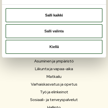
Puh: +358 (0)8 6155 441
kunta(at)puolanka.fi
etunimi.sukunimi@puolanka.fi
Salli kaikki
Salli valinta
Kiellä
PUOLANKA
Asuminen ja ympäristö
Liikunta ja vapaa-aika
Matkailu
Varhaiskasvatus ja opetus
Työ ja elinkeinot
Sosiaali- ja terveyspalvelut
Hallinto