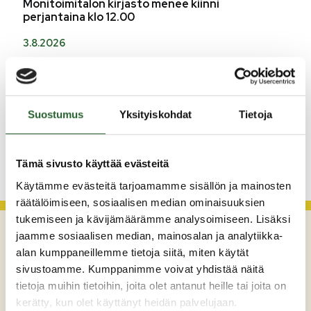
Monitoimitalon kirjasto menee kiinni
perjantaina klo 12.00
3.8.2026
Henkilömuutoksia maaseutuhallinnossa
29.7.2026
Asfaltointityöt taajamassa myöhästyvät
Suostumus
Yksityiskohdat
Tietoja
KATSO KAIKKI
Tämä sivusto käyttää evästeitä
Käytämme evästeitä tarjoamamme sisällön ja mainosten
räätälöimiseen, sosiaalisen median ominaisuuksien
tukemiseen ja kävijämäärämme analysoimiseen. Lisäksi
jaamme sosiaalisen median, mainosalan ja analytiikka-
alan kumppaneillemme tietoja siitä, miten käytät
sivustoamme. Kumppanimme voivat yhdistää näitä
tietoja muihin tietoihin, joita olet antanut heille tai joita on
kerätty, kun olet käyttänyt heidän palvelujaan.