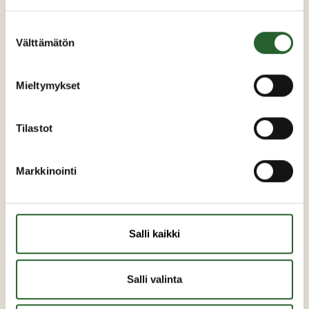
Suostumuksen
Maaherrankatu 7
Välttämätön
valinta
89200 Puolanka
Puh: +358 (0)8 6155 441
Mieltymykset
kunta(at)puolanka.fi
etunimi.sukunimi@puolanka.fi
Tilastot
Markkinointi
PUOLANKA
Salli kaikki
Asuminen ja ympäristö
Liikunta ja vapaa-aika
Salli valinta
Matkailu