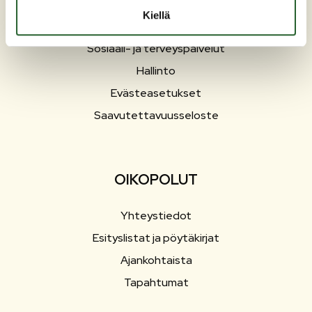
Varhaiskasvatus ja opetus
Kiellä
Työ ja elinkeinot
Sosiaali- ja terveyspalvelut
Hallinto
Evästeasetukset
Saavutettavuusseloste
OIKOPOLUT
Yhteystiedot
Esityslistat ja pöytäkirjat
Ajankohtaista
Tapahtumat