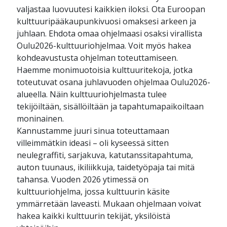
valjastaa luovuutesi kaikkien iloksi. Ota Euroopan
kulttuuripääkaupunkivuosi omaksesi arkeen ja
juhlaan. Ehdota omaa ohjelmaasi osaksi virallista
Oulu2026-kulttuuriohjelmaa. Voit myös hakea
kohdeavustusta ohjelman toteuttamiseen.
Haemme monimuotoisia kulttuuritekoja, jotka
toteutuvat osana juhlavuoden ohjelmaa Oulu2026-
alueella. Näin kulttuuriohjelmasta tulee
tekijöiltään, sisällöiltään ja tapahtumapaikoiltaan
moninainen.
Kannustamme juuri sinua toteuttamaan
villeimmätkin ideasi – oli kyseessä sitten
neulegraffiti, sarjakuva, katutanssitapahtuma,
auton tuunaus, ikiliikkuja, taidetyöpaja tai mitä
tahansa. Vuoden 2026 ytimessä on
kulttuuriohjelma, jossa kulttuurin käsite
ymmärretään laveasti. Mukaan ohjelmaan voivat
hakea kaikki kulttuurin tekijät, yksilöistä