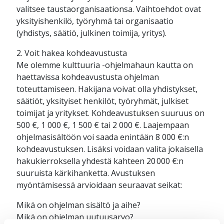
valitsee taustaorganisaationsa. Vaihtoehdot ovat
yksityishenkilö, työryhmä tai organisaatio
(yhdistys, säätiö, julkinen toimija, yritys).
2. Voit hakea kohdeavustusta
Me olemme kulttuuria -ohjelmahaun kautta on
haettavissa kohdeavustusta ohjelman
toteuttamiseen. Hakijana voivat olla yhdistykset,
säätiöt, yksityiset henkilöt, työryhmät, julkiset
toimijat ja yritykset. Kohdeavustuksen suuruus on
500 €, 1 000 €, 1 500 € tai 2 000 €. Laajempaan
ohjelmasisältöön voi saada enintään 8 000 €:n
kohdeavustuksen. Lisäksi voidaan valita jokaisella
hakukierroksella yhdestä kahteen 20 000 €:n
suuruista kärkihanketta. Avustuksen
myöntämisessä arvioidaan seuraavat seikat:
Mikä on ohjelman sisältö ja aihe?
Mikä on ohjelman uutuusarvo?