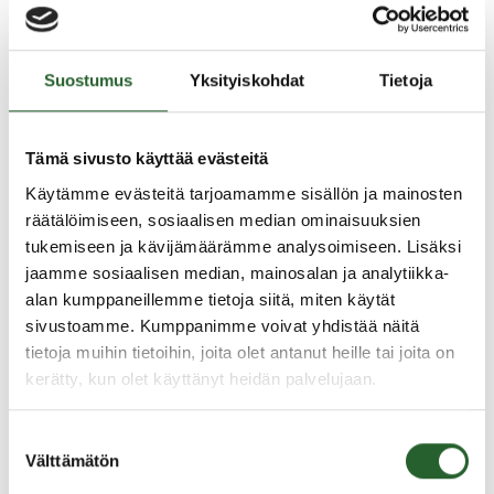
Miten ohjelma edistää osallisuutta tai
yhteisöllisyyttä?
Miten ohjelmassa on huomioitu saavutettavuus?
Suostumus
Yksityiskohdat
Tietoja
Kuinka ohjelmasta viestitään kohdeyleisölle?
Mikä on ohjelman eurooppalainen ulottuvuus?
Kohdeavustusta haetaan Rimbert-järjestelmän
Tämä sivusto käyttää evästeitä
kautta, jonka kautta saat myös päätöksen
avustuksesta. Mikäli kohdeavustusta myönnetään,
Käytämme evästeitä tarjoamamme sisällön ja mainosten
päätöksen liitteenä tulee tarvittavat ohjeet
räätälöimiseen, sosiaalisen median ominaisuuksien
avustuksen käytöstä. Myönnetty avustus voi olla
tukemiseen ja kävijämäärämme analysoimiseen. Lisäksi
pienempi kuin haettu avustus. Etusijalla ovat
jaamme sosiaalisen median, mainosalan ja analytiikka-
hakijat, jotka eivät ole vielä saaneet tukea Oulun
alan kumppaneillemme tietoja siitä, miten käytät
kulttuurisäätiöltä. Kohdeavustusta voi käyttää
sivustoamme. Kumppanimme voivat yhdistää näitä
kaikkiin ohjelmasisällön kuluihin. Kun ohjelma on
tietoja muihin tietoihin, joita olet antanut heille tai joita on
toteutettu, hakijalla on kaksi (2) kuukautta aikaa
kerätty, kun olet käyttänyt heidän palvelujaan.
raportoida avustuksen käytöstä.
Suostumuksen
Lisätietoa ja hakulomakkeet löydät
täältä
.
Välttämätön
valinta