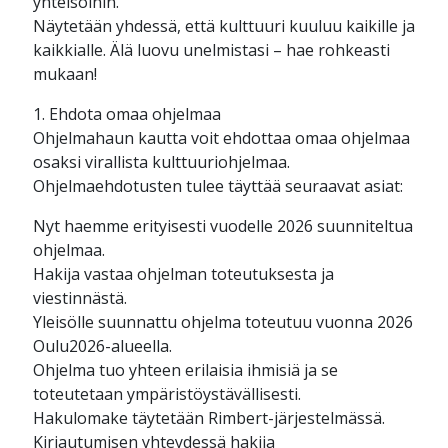
yhteisöihin.
Näytetään yhdessä, että kulttuuri kuuluu kaikille ja
kaikkialle. Älä luovu unelmistasi – hae rohkeasti
mukaan!
1. Ehdota omaa ohjelmaa
Ohjelmahaun kautta voit ehdottaa omaa ohjelmaa
osaksi virallista kulttuuriohjelmaa.
Ohjelmaehdotusten tulee täyttää seuraavat asiat:
Nyt haemme erityisesti vuodelle 2026 suunniteltua
ohjelmaa.
Hakija vastaa ohjelman toteutuksesta ja
viestinnästä.
Yleisölle suunnattu ohjelma toteutuu vuonna 2026
Oulu2026-alueella.
Ohjelma tuo yhteen erilaisia ihmisiä ja se
toteutetaan ympäristöystävällisesti.
Hakulomake täytetään Rimbert-järjestelmässä.
Kirjautumisen yhteydessä hakija