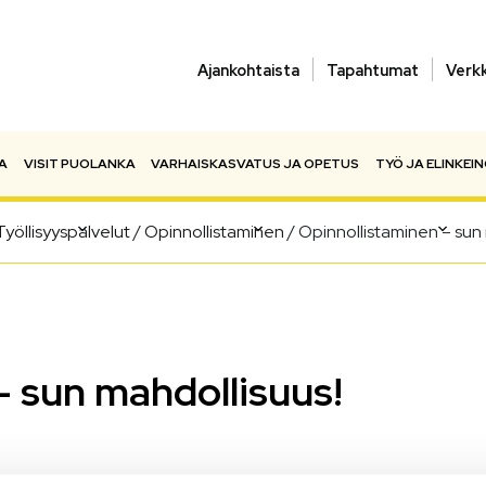
Ajankohtaista
Tapahtumat
Verk
A
VISIT PUOLANKA
VARHAISKASVATUS JA OPETUS
TYÖ JA ELINKEI
Työllisyyspalvelut
/
Opinnollistaminen
/
Opinnollistaminen – sun 
– sun mahdollisuus!