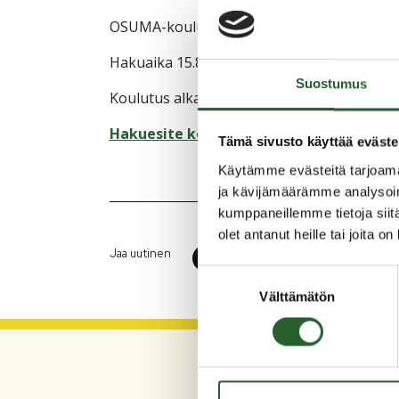
OSUMA-koulutus Puolanka, numero 70523
Hakuaika 15.8.2022 – 9.1.2023
Suostumus
Koulutus alkaa 6.2.2023
Hakuesite koulutukseen (PDF)
Tämä sivusto käyttää eväste
Käytämme evästeitä tarjoama
ja kävijämäärämme analysoim
kumppaneillemme tietoja siitä
olet antanut heille tai joita o
Jaa uutinen
Suostumuksen
Välttämätön
valinta