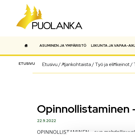
ASUMINEN JA YMPÄRISTÖ
LIIKUNTA JA VAPAA-AIK
Päävalikko
ETUSIVU
Etusivu
/
Ajankohtaista
/
Työ ja elinkeinot
/
Opinnollistaminen 
22.9.2022
OPINNOLLISTAMINEN – sun mahdollisuus!