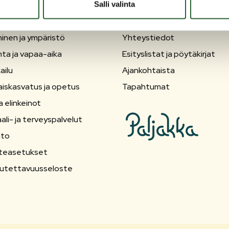
Salli valinta
OLANKA
OIKOPOLUT
inen ja ympäristö
Yhteystiedot
nta ja vapaa-aika
Esityslistat ja pöytäkirjat
ailu
Ajankohtaista
aiskasvatus ja opetus
Tapahtumat
a elinkeinot
ali- ja terveyspalvelut
nto
teasetukset
utettavuusseloste