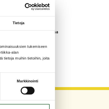
3.8.2026
Henkilömuutoksia
maaseutuhallinnossa
Tietoja
29.7.2026
Asfaltointityöt taajamassa
myöhästyvät
 ominaisuuksien tukemiseen
KATSO KAIKKI
tiikka-alan
ietoja muihin tietoihin, joita
Markkinointi