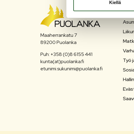
Kiellä
PU
Asum
Liiku
Maaherrankatu 7
Matk
89200 Puolanka
Varh
Puh: +358 (0)8 6155 441
Työ j
kunta(at)puolanka.fi
etunimi.sukunimi@puolanka.fi
Sosia
Halli
Eväs
Saav