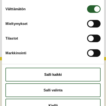
3.8.2026
Suostumuksen
Välttämätön
Henkilömuutoksia maaseutuhallinnossa
valinta
29.7.2026
Mieltymykset
Asfaltointityöt taajamassa myöhästyvät
Tilastot
KATSO KAIKKI
Markkinointi
Salli kaikki
Salli valinta
Kiellä