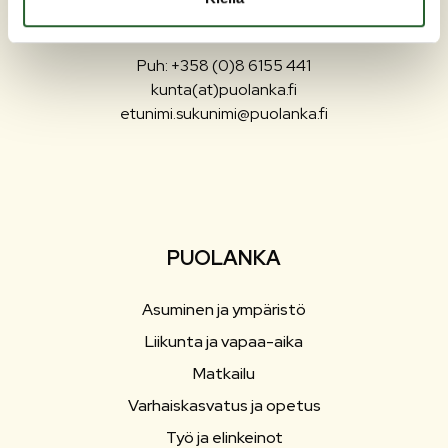
Maaherrankatu 7
89200 Puolanka
Puh: +358 (0)8 6155 441
kunta(at)puolanka.fi
etunimi.sukunimi@puolanka.fi
PUOLANKA
Asuminen ja ympäristö
Liikunta ja vapaa-aika
Matkailu
Varhaiskasvatus ja opetus
Työ ja elinkeinot