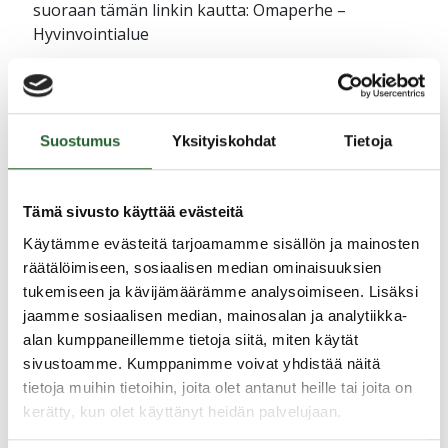
suoraan tämän linkin kautta: Omaperhe –
Hyvinvointialue
o Valitse oma paikkakuntasi sivun yläreunassa
olevasta valikosta
Suostumus
Yksityiskohdat
Tietoja
Tämä sivusto käyttää evästeitä
Jaa uutinen
Käytämme evästeitä tarjoamamme sisällön ja mainosten
räätälöimiseen, sosiaalisen median ominaisuuksien
tukemiseen ja kävijämäärämme analysoimiseen. Lisäksi
Ajankohtaista
jaamme sosiaalisen median, mainosalan ja analytiikka-
alan kumppaneillemme tietoja siitä, miten käytät
sivustoamme. Kumppanimme voivat yhdistää näitä
5.8.2026
tietoja muihin tietoihin, joita olet antanut heille tai joita on
Monitoimitalon kirjasto menee kiinni
kerätty, kun olet käyttänyt heidän palvelujaan.
perjantaina klo 12.00