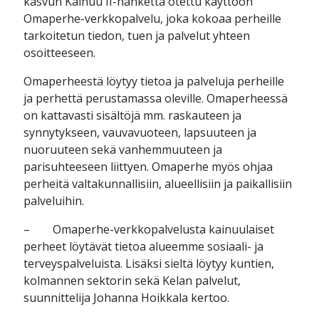
kasvun Kainuu II-hanketta otettu käyttöön
Omaperhe-verkkopalvelu, joka kokoaa perheille
tarkoitetun tiedon, tuen ja palvelut yhteen
osoitteeseen.
Omaperheestä löytyy tietoa ja palveluja perheille
ja perhettä perustamassa oleville. Omaperheessä
on kattavasti sisältöjä mm. raskauteen ja
synnytykseen, vauvavuoteen, lapsuuteen ja
nuoruuteen sekä vanhemmuuteen ja
parisuhteeseen liittyen. Omaperhe myös ohjaa
perheitä valtakunnallisiin, alueellisiin ja paikallisiin
palveluihin.
– Omaperhe-verkkopalvelusta kainuulaiset
perheet löytävät tietoa alueemme sosiaali- ja
terveyspalveluista. Lisäksi sieltä löytyy kuntien,
kolmannen sektorin sekä Kelan palvelut,
suunnittelija Johanna Hoikkala kertoo.