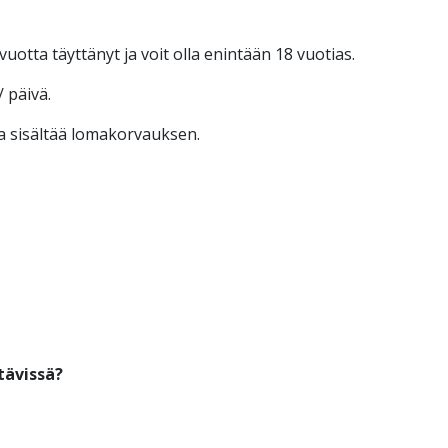
uotta täyttänyt ja voit olla enintään 18 vuotias.
 päivä.
ka sisältää lomakorvauksen.
tävissä?