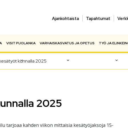
Ajankohtaista
Tapahtumat
Verk
A
VISIT PUOLANKA
VARHAISKASVATUS JA OPETUS
TYÖ JA ELINKEI
kesätyöt kunnalla 2025
unnalla 2025
u tarjoaa kahden viikon mittaisia kesätyöjaksoja 15-