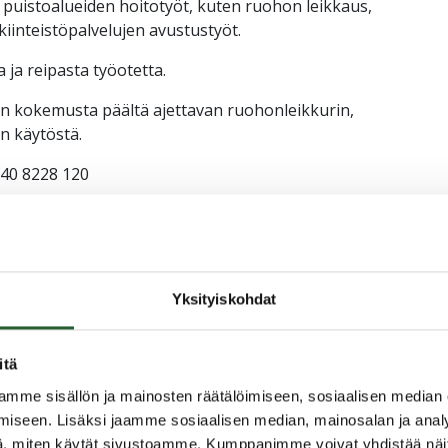
 puistoalueiden hoitotyöt, kuten ruohon leikkaus,
 kiinteistöpalvelujen avustustyöt.
ja reipasta työotetta.
on kokemusta päältä ajettavan ruohonleikkurin,
n käytöstä.
040 8228 120
Yksityiskohdat
itä
 tietojen digitalisointia, sisällöntuotantoa, kunnan
osiaalisen median päivityksiä sekä muita työnantajan
mme sisällön ja mainosten räätälöimiseen, sosiaalisen median
iseen. Lisäksi jaamme sosiaalisen median, mainosalan ja analy
, miten käytät sivustoamme. Kumppanimme voivat yhdistää näitä t