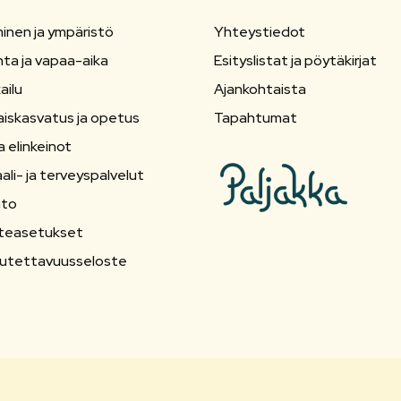
inen ja ympäristö
Yhteystiedot
nta ja vapaa-aika
Esityslistat ja pöytäkirjat
ailu
Ajankohtaista
aiskasvatus ja opetus
Tapahtumat
a elinkeinot
ali- ja terveyspalvelut
nto
teasetukset
utettavuusseloste