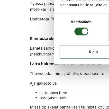
Työssä pääset samalla testaamaan matkailu
olet antanut heille tai joita o
mönkkärillä ajoa, melontaa jne.
Suostumuksen
Lisätietoja: Piia Leinonen p. 040 556 3281
Välttämätön
valinta
Kiinnostaako kesätyö näissä hommissa?
Lähetä sähköpostia viimeistään pe 16.5.202
Kiellä
(heikki.ohtamaa@puolanka.fi) ja Matkailusta
Laita hakemukseen seuraavat tiedot
Yhteystiedot: nimi, puhelin, s-postiosoite
Ajanjaksotoive:
ensisijainen toive
toissijainen toive
Missä opiskelet parhaillaan tai mistä koulu