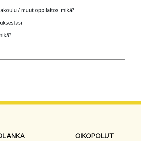
eakoulu / muut oppilaitos: mikä?
uksestasi
 mikä?
OLANKA
OIKOPOLUT