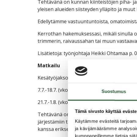
Tehtävänä on kunnan kiinteistöjen piha- ja
yleisen alueiden siisteyden ylläpito ja muut
Edellytämme vastuuntuntoista, omatoimista 
Kerrothan hakemuksessasi, mikäli sinulla 
trimmerin, raivaussahan tai muun vastaava
Lisätietoja: työnjohtaja Heikki Ohtamaa p. 
Matkailu
Kesätyöjaksot:
7.7.-18.7. (vko 28-29)
Suostumus
21.7.-1.8. (vko 30-31)
Tämä sivusto käyttää eväste
Tehtävänä on kunnan matkailuinfon fyysisen
järjestämiin tapahtumiin osallistuminen, s
Käytämme evästeitä tarjoama
kanssa erikseen sovittavia työtehtäviä.
ja kävijämäärämme analysoim
kumppaneillemme tietoja siitä