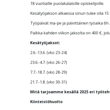
18 vuotiaille puolakalaisille opiskelijoille.
Kesätyöjakson alkaessa sinun tulee olla 15 v
Työpäivät ma-pe ja päivittäinen työaika 6h /
Palkka kahden viikon jaksolta on 400 €, jo
Kesätyöjaksot:
2.6.-13.6. (vko 23-24)
23.6.-4.7. (vko 26-27)
7.7.-18.7. (vko 28-29)
21.7.-1.8. (vko 30-31)
Mitä tarjoamme kesällä 2025 eri työteh
Kiinteistöhuolto