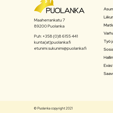
Asum
Liiku
Maaherrankatu 7
Matk
89200 Puolanka
Varh
Puh: +358 (0)8 6155 441
Työ j
kunta(at)puolanka.fi
etunimi.sukunimi@puolanka.fi
Sosia
Halli
Eväs
Saav
© Puolanka copyright 2021