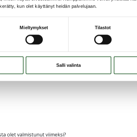
tuotteita, kuten mastopyöräilyä, sup-lautaa,
n kerätty, kun olet käyttänyt heidän palvelujaan.
Mieltymykset
Tilastot
5 Kiinteistöhuollosta Heikki Ohtamaalle
Salli valinta
 Piia Leinoselle (piia.leinonen@puolanka.fi)
sta olet valmistunut viimeksi?