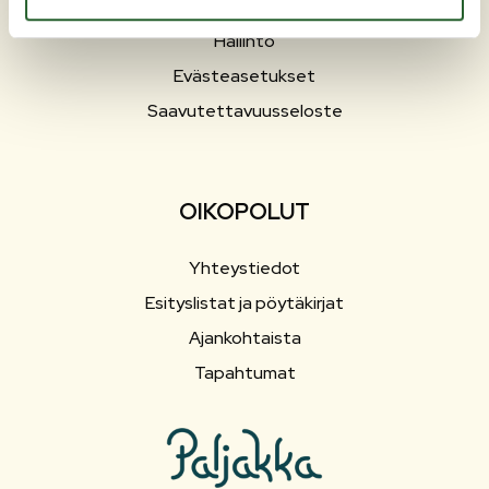
Sosiaali- ja terveyspalvelut
Hallinto
Evästeasetukset
Saavutettavuusseloste
OIKOPOLUT
Yhteystiedot
Esityslistat ja pöytäkirjat
Ajankohtaista
Tapahtumat