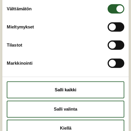
89200 Puolanka
Suostumuksen
Välttämätön
valinta
Puh: +358 (0)8 6155 441
kunta(at)puolanka.fi
Mieltymykset
etunimi.sukunimi@puolanka.fi
Tilastot
Markkinointi
PUOLANKA
Asuminen ja ympäristö
Salli kaikki
Liikunta ja vapaa-aika
Matkailu
Salli valinta
Varhaiskasvatus ja opetus
Työ ja elinkeinot
Kiellä