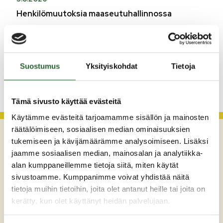
Henkilömuutoksia maaseutuhallinnossa
29.7.2026
Asfaltointityöt taajamassa myöhästyvät
Suostumus
Yksityiskohdat
Tietoja
KATSO KAIKKI
Tämä sivusto käyttää evästeitä
Käytämme evästeitä tarjoamamme sisällön ja mainosten
räätälöimiseen, sosiaalisen median ominaisuuksien
tukemiseen ja kävijämäärämme analysoimiseen. Lisäksi
jaamme sosiaalisen median, mainosalan ja analytiikka-
alan kumppaneillemme tietoja siitä, miten käytät
sivustoamme. Kumppanimme voivat yhdistää näitä
tietoja muihin tietoihin, joita olet antanut heille tai joita on
kerätty, kun olet käyttänyt heidän palvelujaan.
Maaherrankatu 7