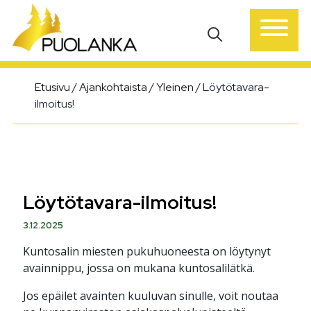
Päävalikko
Etusivu
/
Ajankohtaista
/
Yleinen
/
Löytötavara-
ilmoitus!
Löytötavara-ilmoitus!
3.12.2025
Kuntosalin miesten pukuhuoneesta on löytynyt
avainnippu, jossa on mukana kuntosalilätkä.
Jos epäilet avainten kuuluvan sinulle, voit noutaa