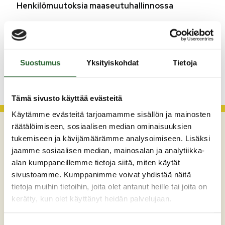
Henkilömuutoksia maaseutuhallinnossa
29.7.2026
Asfaltointityöt taajamassa myöhästyvät
Suostumus
Yksityiskohdat
Tietoja
KATSO KAIKKI
Tämä sivusto käyttää evästeitä
Käytämme evästeitä tarjoamamme sisällön ja mainosten
räätälöimiseen, sosiaalisen median ominaisuuksien
tukemiseen ja kävijämäärämme analysoimiseen. Lisäksi
jaamme sosiaalisen median, mainosalan ja analytiikka-
alan kumppaneillemme tietoja siitä, miten käytät
sivustoamme. Kumppanimme voivat yhdistää näitä
tietoja muihin tietoihin, joita olet antanut heille tai joita on
kerätty, kun olet käyttänyt heidän palvelujaan.
Maaherrankatu 7
89200 Puolanka