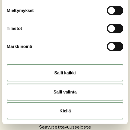
Mieltymykset
Tilastot
PUOLANKA
Markkinointi
Asuminen ja ympäristö
Liikunta ja vapaa-aika
Matkailu
Salli kaikki
Varhaiskasvatus ja opetus
Työ ja elinkeinot
Salli valinta
Sosiaali- ja terveyspalvelut
Hallinto
Kiellä
Evästeasetukset
Saavutettavuusseloste