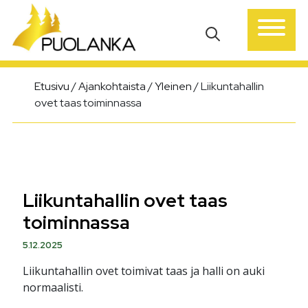
Päävalikko
Etusivu
/
Ajankohtaista
/
Yleinen
/
Liikuntahallin
ovet taas toiminnassa
Liikuntahallin ovet taas
toiminnassa
5.12.2025
Liikuntahallin ovet toimivat taas ja halli on auki
normaalisti.