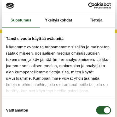
KATSO KAIKKI
Suostumus
Yksityiskohdat
Tietoja
Tämä sivusto käyttää evästeitä
Käytämme evästeitä tarjoamamme sisällön ja mainosten
räätälöimiseen, sosiaalisen median ominaisuuksien
tukemiseen ja kävijämäärämme analysoimiseen. Lisäksi
jaamme sosiaalisen median, mainosalan ja analytiikka-
alan kumppaneillemme tietoja siitä, miten käytät
sivustoamme. Kumppanimme voivat yhdistää näitä
Maaherrankatu 7
tietoja muihin tietoihin, joita olet antanut heille tai joita on
89200 Puolanka
kerätty, kun olet käyttänyt heidän palvelujaan.
Puh: +358 (0)8 6155 441
Suostumuksen
kunta(at)puolanka.fi
Välttämätön
valinta
etunimi.sukunimi@puolanka.fi