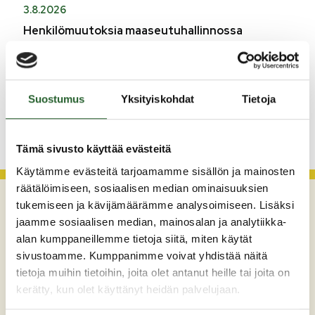
3.8.2026
Henkilömuutoksia maaseutuhallinnossa
29.7.2026
Asfaltointityöt taajamassa myöhästyvät
Suostumus
Yksityiskohdat
Tietoja
KATSO KAIKKI
Tämä sivusto käyttää evästeitä
Käytämme evästeitä tarjoamamme sisällön ja mainosten
räätälöimiseen, sosiaalisen median ominaisuuksien
tukemiseen ja kävijämäärämme analysoimiseen. Lisäksi
jaamme sosiaalisen median, mainosalan ja analytiikka-
alan kumppaneillemme tietoja siitä, miten käytät
sivustoamme. Kumppanimme voivat yhdistää näitä
tietoja muihin tietoihin, joita olet antanut heille tai joita on
kerätty, kun olet käyttänyt heidän palvelujaan.