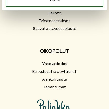
Sosiaali- ja terveyspalvelut
Hallinto
Evästeasetukset
Saavutettavuusseloste
OIKOPOLUT
Yhteystiedot
Esityslistat ja pöytäkirjat
Ajankohtaista
Tapahtumat