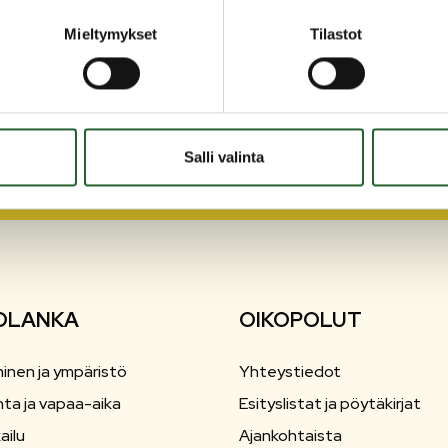
Mieltymykset
Tilastot
Salli valinta
OLANKA
OIKOPOLUT
inen ja ympäristö
Yhteystiedot
nta ja vapaa-aika
Esityslistat ja pöytäkirjat
ailu
Ajankohtaista