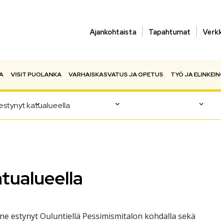
Ajankohtaista
Tapahtumat
Verk
A
VISIT PUOLANKA
VARHAISKASVATUS JA OPETUS
TYÖ JA ELINKEI
estynyt katualueella
tualueella
enne estynyt Ouluntiellä Pessimismitalon kohdalla sekä