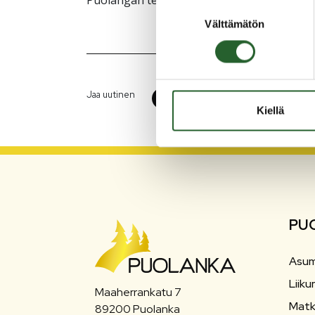
Suostumuksen
Välttämätön
valinta
Jaa uutinen
Kiellä
PU
Asum
Liiku
Maaherrankatu 7
Matk
89200 Puolanka