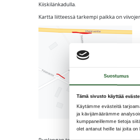
Kiiskilänkadulla.
Kartta liitteessä tarkempi paikka on viivojen
Suostumus
Tämä sivusto käyttää eväste
Käytämme evästeitä tarjoama
ja kävijämäärämme analysoim
kumppaneillemme tietoja siitä
olet antanut heille tai joita o
Puolangan tekninen toimi