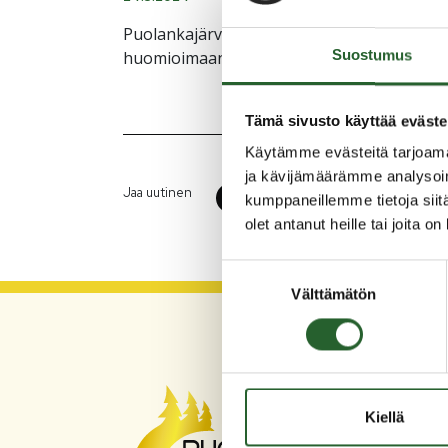
Puolankajärven koulun leikki- ja liikuntap
Suostumus
huomioimaan keskeneräiset työt, sekä vält
Tämä sivusto käyttää eväste
Käytämme evästeitä tarjoama
ja kävijämäärämme analysoim
Jaa uutinen
kumppaneillemme tietoja siitä
olet antanut heille tai joita o
Suostumuksen
Välttämätön
valinta
PU
Kiellä
Asum