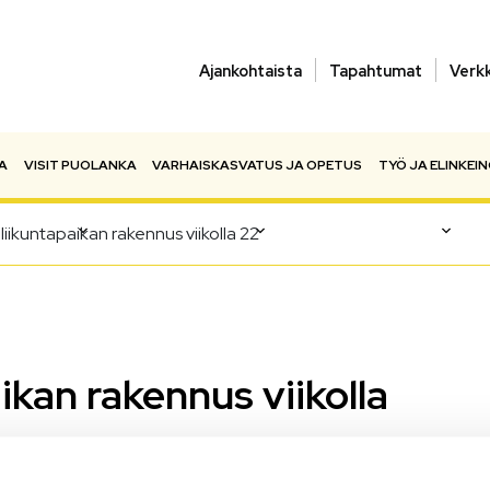
Ajankohtaista
Tapahtumat
Verk
A
VISIT PUOLANKA
VARHAISKASVATUS JA OPETUS
TYÖ JA ELINKEI
 liikuntapaikan rakennus viikolla 22
aikan rakennus viikolla