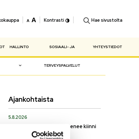
Hae sivustolta
kokauppa
Kontrasti
NOT
HALLINTO
SOSIAALI- JA
YHTEYSTIEDOT
TERVEYSPALVELUT
Ajankohtaista
5.8.2026
Monitoimitalon kirjasto menee kiinni
perjantaina klo 12.00