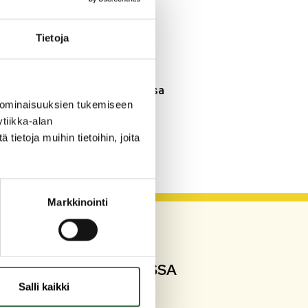
3.8.2026
Henkilömuutoksia
Tietoja
maaseutuhallinnossa
29.7.2026
Asfaltointityöt taajamassa
myöhästyvät
 ominaisuuksien tukemiseen
tiikka-alan
ietoja muihin tietoihin, joita
KATSO KAIKKI
Markkinointi
SEURAA SOMESSA
Salli kaikki