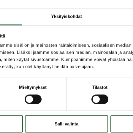
aikkaa rakennetaan viikolla 22. Pyydämme
Yksityiskohdat
tämään oleskelua työmaa-alueella.
itä
mme sisällön ja mainosten räätälöimiseen, sosiaalisen median
iseen. Lisäksi jaamme sosiaalisen median, mainosalan ja analy
, miten käytät sivustoamme. Kumppanimme voivat yhdistää näitä t
n kerätty, kun olet käyttänyt heidän palvelujaan.
Mieltymykset
Tilastot
OLANKA
OIKOPOLUT
Salli valinta
inen ja ympäristö
Yhteystiedot