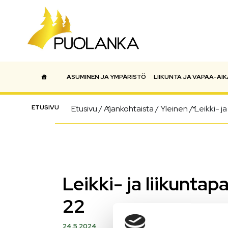
ASUMINEN JA YMPÄRISTÖ
LIIKUNTA JA VAPAA-AIK
Päävalikko
ETUSIVU
Etusivu
/
Ajankohtaista
/
Yleinen
/
Leikki- ja
Leikki- ja liikuntap
22
24.5.2024