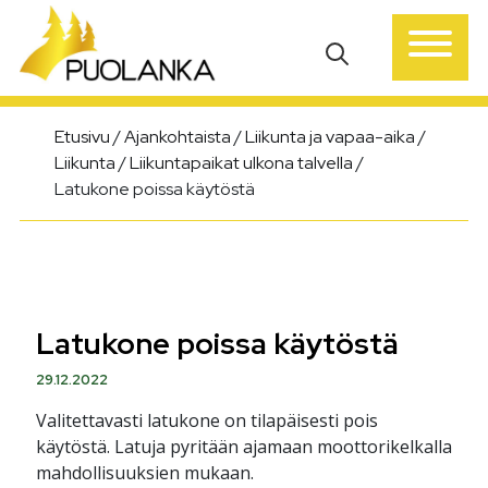
Päävalikko
Etusivu
/
Ajankohtaista
/
Liikunta ja vapaa-aika
/
Liikunta
/
Liikuntapaikat ulkona talvella
/
Latukone poissa käytöstä
Latukone poissa käytöstä
29.12.2022
Valitettavasti latukone on tilapäisesti pois
käytöstä. Latuja pyritään ajamaan moottorikelkalla
mahdollisuuksien mukaan.