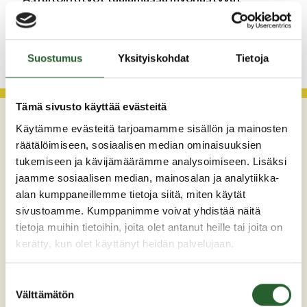
KATSO KAIKKI
Suostumus
Yksityiskohdat
Tietoja
Tämä sivusto käyttää evästeitä
Käytämme evästeitä tarjoamamme sisällön ja mainosten
räätälöimiseen, sosiaalisen median ominaisuuksien
tukemiseen ja kävijämäärämme analysoimiseen. Lisäksi
jaamme sosiaalisen median, mainosalan ja analytiikka-
alan kumppaneillemme tietoja siitä, miten käytät
sivustoamme. Kumppanimme voivat yhdistää näitä
tietoja muihin tietoihin, joita olet antanut heille tai joita on
Maaherrankatu 7
kerätty, kun olet käyttänyt heidän palvelujaan.
89200 Puolanka
Puh: +358 (0)8 6155 441
Suostumuksen
kunta(at)puolanka.fi
Välttämätön
valinta