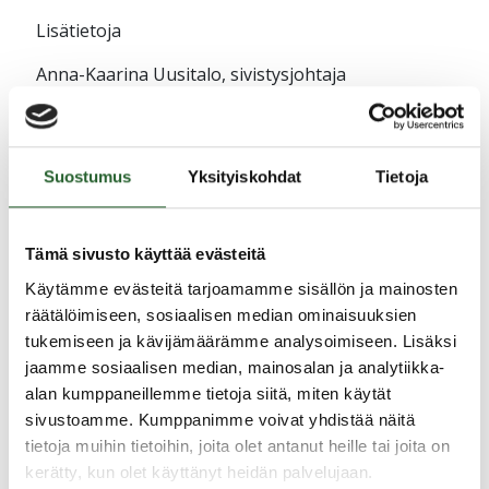
Lisätietoja
Anna-Kaarina Uusitalo, sivistysjohtaja
puh.
044 595 0574
sähköposti
anna-
kaarina.uusitalo(at)puolanka.fi
Suostumus
Yksityiskohdat
Tietoja
Tämä sivusto käyttää evästeitä
Käytämme evästeitä tarjoamamme sisällön ja mainosten
Jaa uutinen
räätälöimiseen, sosiaalisen median ominaisuuksien
tukemiseen ja kävijämäärämme analysoimiseen. Lisäksi
jaamme sosiaalisen median, mainosalan ja analytiikka-
Ajankohtaista
alan kumppaneillemme tietoja siitä, miten käytät
sivustoamme. Kumppanimme voivat yhdistää näitä
tietoja muihin tietoihin, joita olet antanut heille tai joita on
5.8.2026
kerätty, kun olet käyttänyt heidän palvelujaan.
Monitoimitalon kirjasto menee kiinni