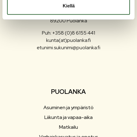
Kiellä
Maaherrankatu 7
89200 Puolanka
Puh: +358 (0)8 6155 441
kunta(at)puolanka.fi
etunimi.sukunimi@puolanka.fi
PUOLANKA
Asuminen ja ympäristö
Liikunta ja vapaa-aika
Matkailu
Varhaiskasvatus ja opetus