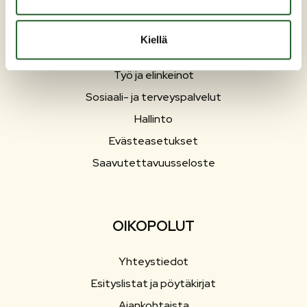
Liikunta ja vapaa-aika
Matkailu
Kiellä
Varhaiskasvatus ja opetus
Työ ja elinkeinot
Sosiaali- ja terveyspalvelut
Hallinto
Evästeasetukset
Saavutettavuusseloste
OIKOPOLUT
Yhteystiedot
Esityslistat ja pöytäkirjat
Ajankohtaista