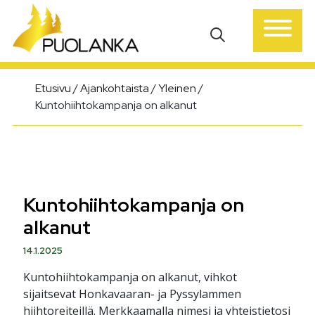
Päävalikko
Etusivu
/
Ajankohtaista
/
Yleinen
/
Kuntohiihtokampanja on alkanut
Kuntohiihtokampanja on
alkanut
14.1.2025
Kuntohiihtokampanja on alkanut, vihkot
sijaitsevat Honkavaaran- ja Pyssylammen
hiihtoreiteillä. Merkkaamalla nimesi ja yhteistietosi