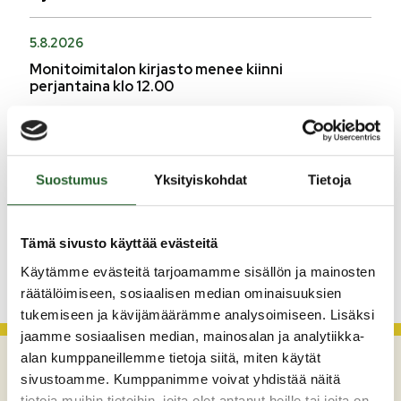
5.8.2026
Monitoimitalon kirjasto menee kiinni
perjantaina klo 12.00
3.8.2026
Henkilömuutoksia maaseutuhallinnossa
29.7.2026
Suostumus
Yksityiskohdat
Tietoja
Asfaltointityöt taajamassa myöhästyvät
Tämä sivusto käyttää evästeitä
KATSO KAIKKI
Käytämme evästeitä tarjoamamme sisällön ja mainosten
räätälöimiseen, sosiaalisen median ominaisuuksien
tukemiseen ja kävijämäärämme analysoimiseen. Lisäksi
jaamme sosiaalisen median, mainosalan ja analytiikka-
alan kumppaneillemme tietoja siitä, miten käytät
sivustoamme. Kumppanimme voivat yhdistää näitä
tietoja muihin tietoihin, joita olet antanut heille tai joita on